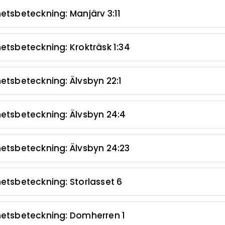
tsbeteckning: Manjärv 3:11
tsbeteckning: Krokträsk 1:34
tsbeteckning: Älvsbyn 22:1
etsbeteckning: Älvsbyn 24:4
tsbeteckning: Älvsbyn 24:23
tsbeteckning: Storlasset 6
etsbeteckning: Domherren 1