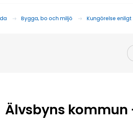
ida
Bygga, bo och miljö
Kungörelse enlig
Älvsbyns kommun –