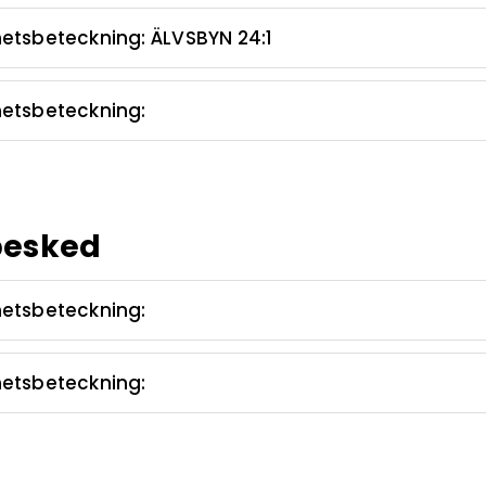
etsbeteckning: ÄLVSBYN 24:1
etsbeteckning:
besked
etsbeteckning:
etsbeteckning: