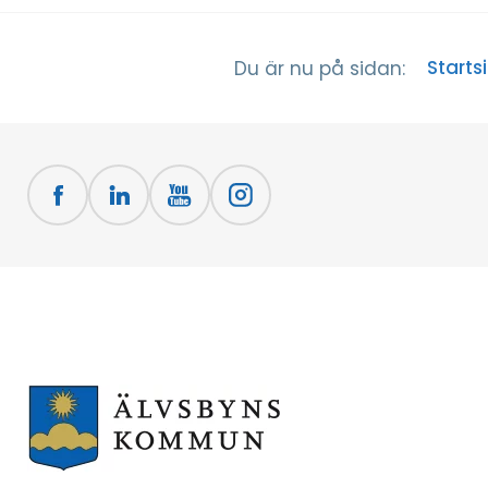
Starts
Du är nu på sidan: