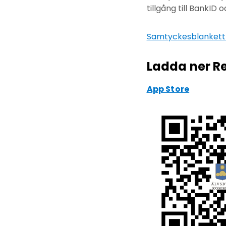
tillgång till BankID
Samtyckesblankett
Ladda ner R
App Store