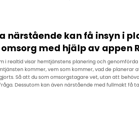
a närstående kan få insyn i p
d omsorg med hjälp av appen 
m i realtid visar hemtjänstens planering och genomförda 
mtjänsten kommer, vem som kommer, vad de planerar att
jorts. Så att du som omsorgstagare vet, utan att behöva r
råga. Dessutom kan även närstående med fullmakt få ta