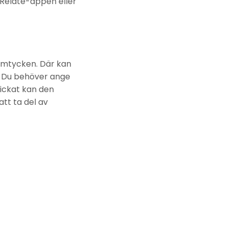
 Relate-appen eller
Samtycken. Där kan
. Du behöver ange
kickat kan den
tt ta del av