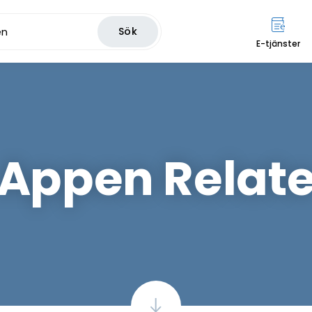
Sök
E-tjänster
Appen Relat