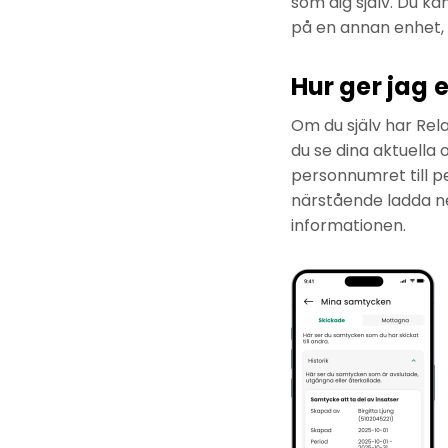
som dig själv. Du k
på en annan enhet,
Hur ger jag 
Om du själv har Rel
du se dina aktuella
personnumret till p
närstående ladda ne
informationen.