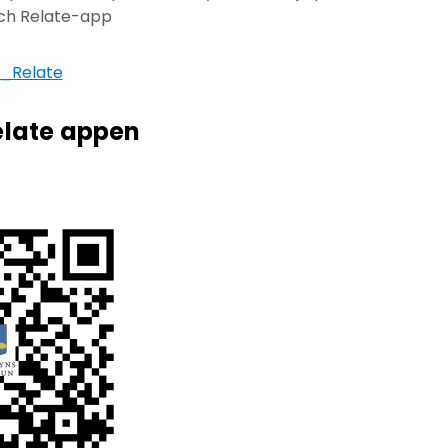
 och Relate-app
_Relate
elate appen