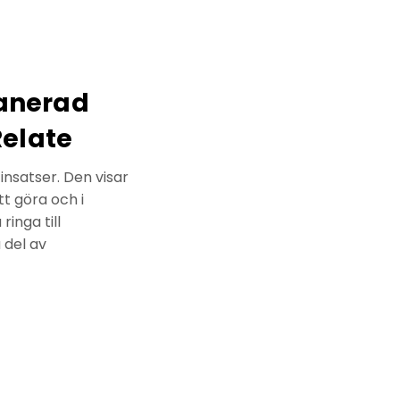
lanerad
Relate
insatser. Den visar
 göra och i
inga till
 del av