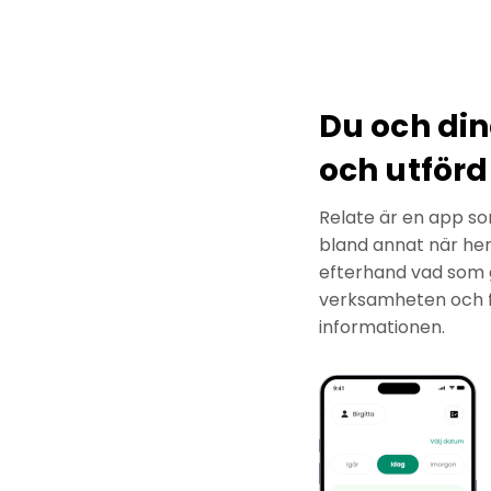
Du och din
och utför
Relate är en app so
bland annat när he
efterhand vad som g
verksamheten och f
informationen.