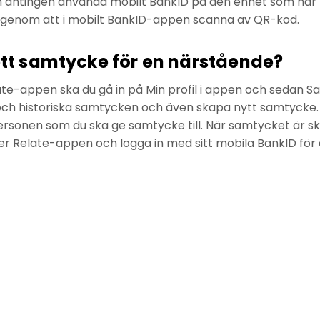
an antingen använda mobilt BankID på den enhet som har
 genom att i mobilt BankID-appen scanna av QR-kod.
ett samtycke för en närstående?
ate-appen ska du gå in på Min profil i appen och sedan 
 och historiska samtycken och även skapa nytt samtycke
ersonen som du ska ge samtycke till. När samtycket är s
r Relate-appen och logga in med sitt mobila BankID för a