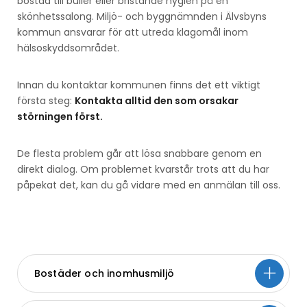
bostad till buller eller bristande hygien på en
skönhetssalong. Miljö- och byggnämnden i Älvsbyns
kommun ansvarar för att utreda klagomål inom
hälsoskyddsområdet.
Innan du kontaktar kommunen finns det ett viktigt
första steg:
Kontakta alltid den som orsakar
störningen först.
De flesta problem går att lösa snabbare genom en
direkt dialog. Om problemet kvarstår trots att du har
påpekat det, kan du gå vidare med en anmälan till oss.
Bostäder och inomhusmiljö