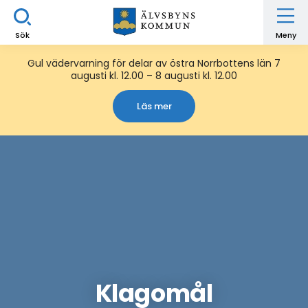
Sök
Meny
Gul vädervarning för delar av östra Norrbottens län 7
augusti kl. 12.00 – 8 augusti kl. 12.00
Läs mer
Klagomål