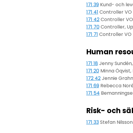
171 39
Kund- och lev
171 41
Controller VO 
171 42
Controller VO
171 70
Controller, U
171 71
Controller VO 
Human resou
171 18
Jenny Sundén,
171 20
Minna Öqvist, 
172 42
Jennie Grahn,
171 69
Rebecca Noré
171 54
Bemanningsenh
Risk- och s
171 33
Stefan Nilsson