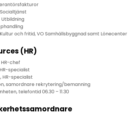
erantörsfakturor
Socialtjänst
 Utbildning
pphandling
Kultur och fritid, VO Samhällsbyggnad samt Lönecenter
rces (HR)
 HR-chef
HR-specialist
 HR-specialist
n, samordnare rekrytering/bemanning
eten, telefontid 06.30 – 11.30
äkerhetssamordnare