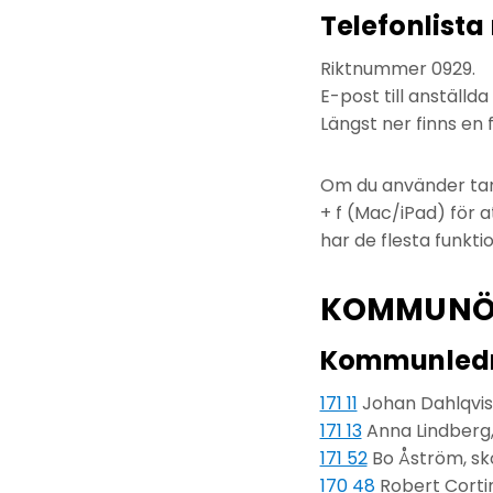
Telefonlist
Riktnummer 0929.
E-post till anställd
Längst ner finns en
Om du använder tang
+ f (Mac/iPad) för 
har de flesta funkti
KOMMUNÖ
Kommunled
171 11
Johan Dahlqvi
171 13
Anna Lindber
171 52
Bo Åström, sk
170 48
Robert Cortin