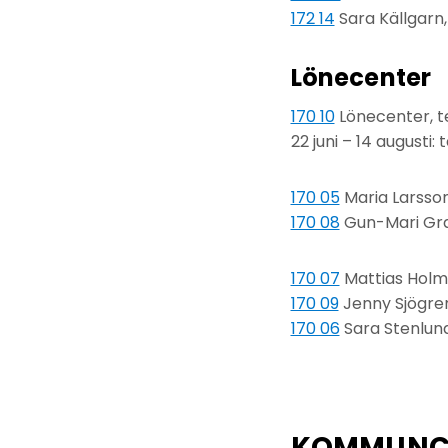
172 14
Sara Källgarn,
Lönecenter
170 10
Lönecenter, te
22 juni – 14 augusti
170 05
Maria Larsson
170 08
Gun-Mari Gran
170 07
Mattias Holm
170 09
Jenny Sjögre
170 06
Sara Stenlun
KOMMUNCH