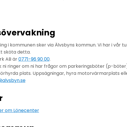
sövervakning
ng i kommunen sker via Älvsbyns kommun. Vi har i vår tur
t sköta detta.
rk AB är
0771-96 90 00
.
rk ni ringer om ni har frågor om parkeringsböter (p-böte
förhyrda plats. Uppsägningar, hyra motorvärmarplats elle
@alvsbyn.se
r
er om Lönecenter