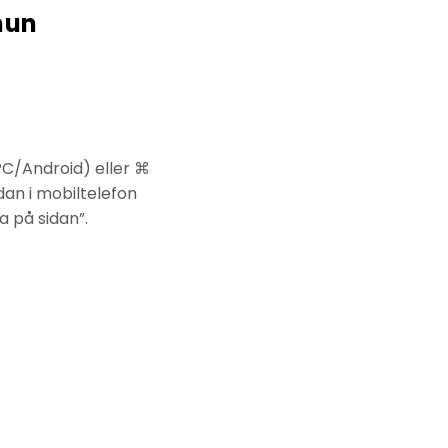
mun
PC/Android) eller ⌘
dan i mobiltelefon
a på sidan”.