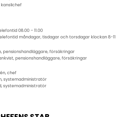
 kanslichef
lefontid 08.00 – 11.00
: telefontid måndagar, tisdagar och torsdagar klockan 8-11
, pensionshandläggare, försäkringar
kvist, pensionshandläggare, försäkringar
én, chef
n, systemadministratör
d, systemadministratör
EFENS STAB