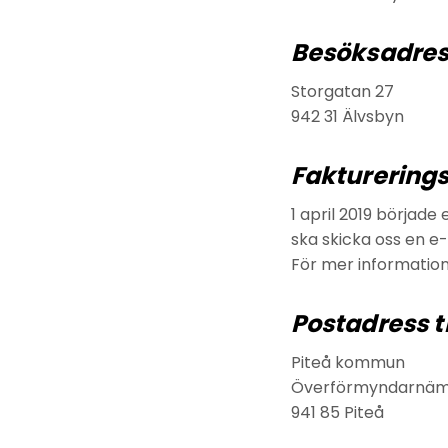
Besöksadre
Storgatan 27
942 31 Älvsbyn
Fakturering
1 april 2019 började
ska skicka oss en e-
För mer information
Postadress 
Piteå kommun
Överförmyndarnäm
941 85 Piteå