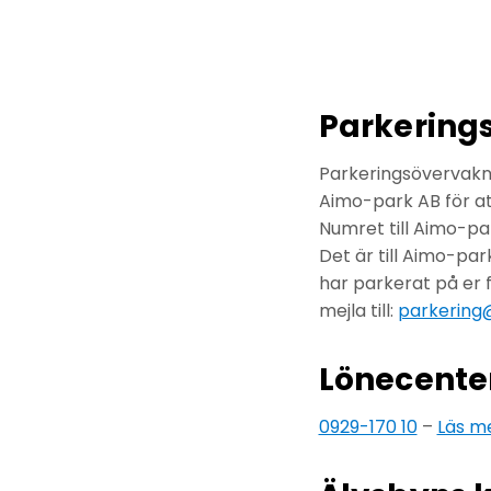
Parkering
Parkeringsövervakni
Aimo-park AB för at
Numret till Aimo-pa
Det är till Aimo-pa
har parkerat på er 
mejla till:
parkering
Lönecente
0929-170 10
–
Läs m