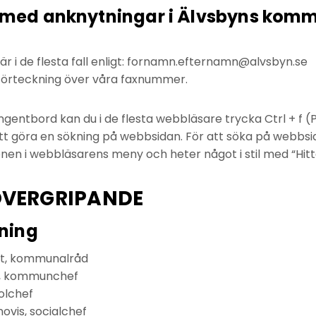
a med anknytningar i Älvsbyns kom
a är i de flesta fall enligt: fornamn.efternamn@alvsbyn.se
 förteckning över våra faxnummer.
entbord kan du i de flesta webbläsare trycka Ctrl + f (
att göra en sökning på webbsidan. För att söka på webbsi
onen i webbläsarens meny och heter något i stil med “Hitt
VERGRIPANDE
ning
st, kommunalråd
g, kommunchef
olchef
ovis, socialchef