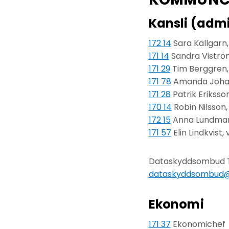
Kansli (adm
172 14
Sara Källgarn,
171 14
Sandra Viström
171 29
Tim Berggren, 
171 78
Amanda Johans
171 28
Patrik Eriksso
170 14
Robin Nilsson
172 15
Anna Lundmar
171 57
Elin Lindkvist
Dataskyddsombud 
dataskyddsombud@
Ekonomi
171 37
Ekonomichef