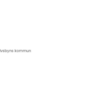
ll Älvsbyns kommun