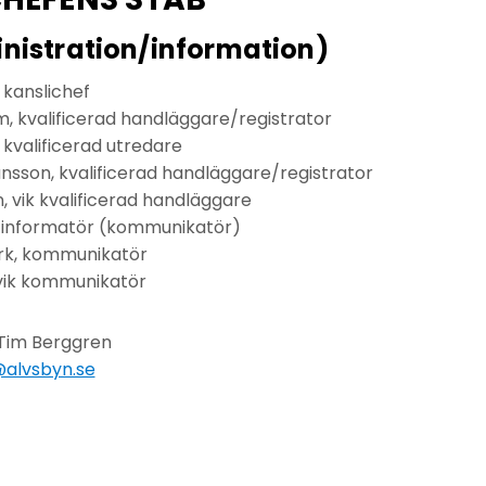
inistration/information)
 kanslichef
, kvalificerad handläggare/registrator
kvalificerad utredare
son, kvalificerad handläggare/registrator
n, vik kvalificerad handläggare
, informatör (kommunikatör)
k, kommunikatör
, vik kommunikatör
Tim Berggren
alvsbyn.se