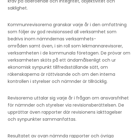
krav på oberoende och integritet, objektivitet och
saklighet.
Kommunrevisorerna granskar varje år i den omfattning
som följer av god revisionssed all verksamhet som
bedrivs inom nämndernas verksamhets-
områden samt även, i sin roll som lekmannarevisorer,
verksamheten i de kommunala företagen. De prövar om
verksamheten sköts på ett ändamålsenligt och ur
ekonomisk synpunkt tillfredsställande sätt, om
räkenskaperna är rättvisande och om den interna
kontrollen i styrelser och nämnder är tillräcklig.
Revisorerna uttalar sig varje år i frågan om ansvarsfrihet
för nämnder och styrelser via revisionsberättelsen. De
upprättar även rapporter där revisionens iakttagelser
och synpunkter sammanfattas.
Resultatet av ovan nämnda rapporter och övriga