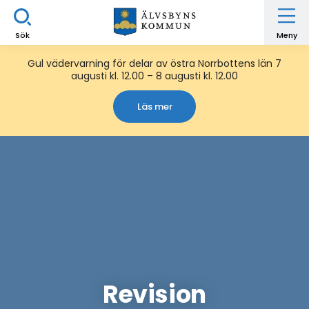
Sök
Meny
Gul vädervarning för delar av östra Norrbottens län 7
augusti kl. 12.00 – 8 augusti kl. 12.00
Läs mer
Revision