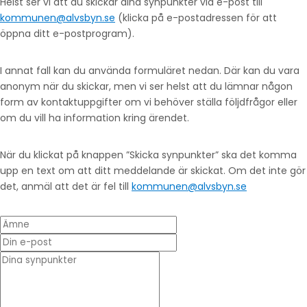
Helst ser vi att du skickar dina synpunkter via e-post till
kommunen@alvsbyn.se
(klicka på e-postadressen för att
öppna ditt e-postprogram).
I annat fall kan du använda formuläret nedan. Där kan du vara
anonym när du skickar, men vi ser helst att du lämnar någon
form av kontaktuppgifter om vi behöver ställa följdfrågor eller
om du vill ha information kring ärendet.
När du klickat på knappen ”Skicka synpunkter” ska det komma
upp en text om att ditt meddelande är skickat. Om det inte gör
det, anmäl att det är fel till
kommunen@alvsbyn.se
Ämne
Din e-post
* Dina synpunkter