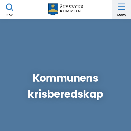
Sök
Meny
Kommunens
krisberedskap