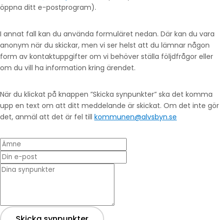
öppna ditt e-postprogram).
I annat fall kan du använda formuläret nedan. Där kan du vara
anonym när du skickar, men vi ser helst att du lämnar någon
form av kontaktuppgifter om vi behöver ställa följdfrågor eller
om du vill ha information kring ärendet.
När du klickat på knappen ”Skicka synpunkter” ska det komma
upp en text om att ditt meddelande är skickat. Om det inte gör
det, anmäl att det är fel till
kommunen@alvsbyn.se
Ämne
Din e-post
* Dina synpunkter
Skicka synpunkter