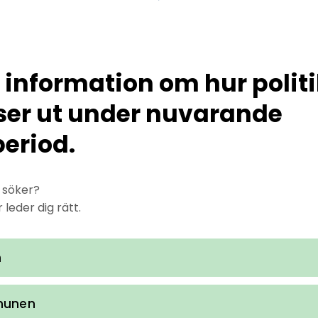
 information om hur politi
ser ut under nuvarande
eriod.
u söker?
leder dig rätt.
n
munen