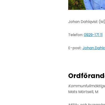
Johan Dahlqvist (M
Telefon:
0929-171 11
E-post:
Johan.Dahlqv
Ordförande
Kommunfullmäktig
Mats Mörtsell, M
Miljö- och byggnä