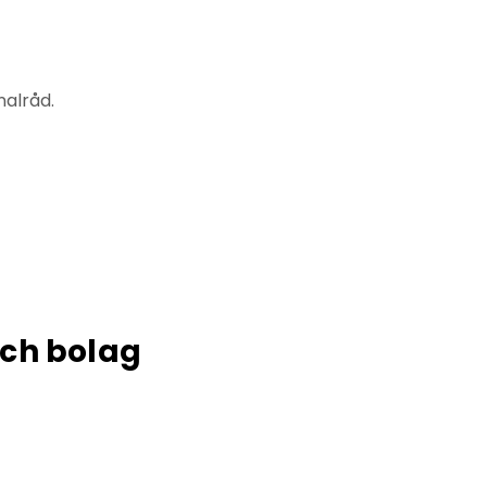
alråd.
och bolag