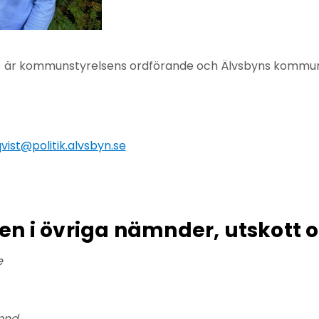
) är kommunstyrelsens ordförande och Älvsbyns kommun
ist@politik.alvsbyn.se
n i övriga nämnder, utskott 
e
mnd