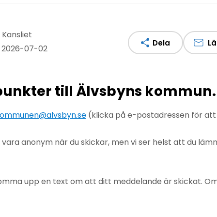
 Kansliet
Dela
Lä
: 2026-07-02
npunkter till Älvsbyns kommun.
ommunen@alvsbyn.se
(klicka på e-postadressen för at
u vara anonym när du skickar, men vi ser helst att du lä
mma upp en text om att ditt meddelande är skickat. Om det