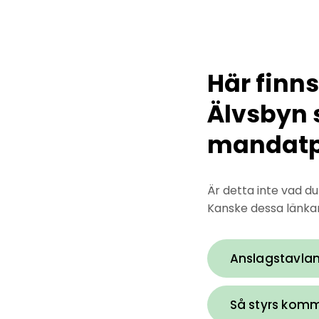
Här finns
Älvsbyn 
mandatp
Är detta inte vad d
Kanske dessa länkar 
Anslagstavla
Så styrs kom