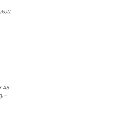
skott
r AB
, –