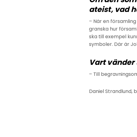
ateist, vad 
– När en församlin
granska hur församli
ska till exempel ku
symboler. Där är Jo
Vart vänder 
– Till begravningso
Daniel Strandlund,