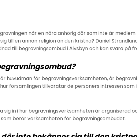
ravningen när en nära anhörig dör som inte är medlem 
ig till en annan religion än den kristna? Daniel Strandlun
dnad till begravningsombud i Älvsbyn och kan svara på fr
 begravningsombud?
g är huvudman för begravningsverksamheten, är begrav
hur församlingen tillvaratar de personers intressen som i
 sig in i hur begravningsverksamheten är organiserad o
ar som berör verksamheten för begravningsombudet.
r inte bekänner sig till den kristna 