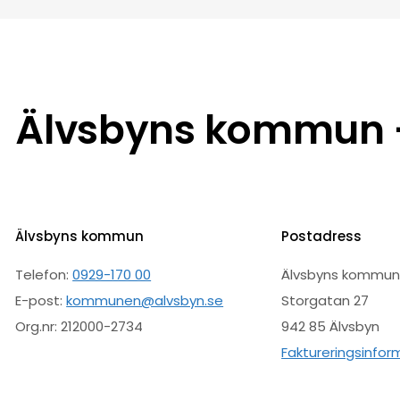
Älvsbyns kommun –
Älvsbyns kommun
Postadress
Telefon:
0929-170 00
Älvsbyns kommu
E-post:
kommunen@alvsbyn.se
Storgatan 27
Org.nr: 212000-2734
942 85 Älvsbyn
Faktureringsinfor