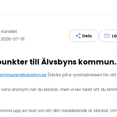
 Kansliet
Dela
Lä
 2026-07-01
npunkter till Älvsbyns kommun.
ommunen@alvsbyn.se
(klicka på e-postadressen för at
u vara anonym när du skickar, men vi ser helst att du lä
mma upp en text om att ditt meddelande är skickat. Om det