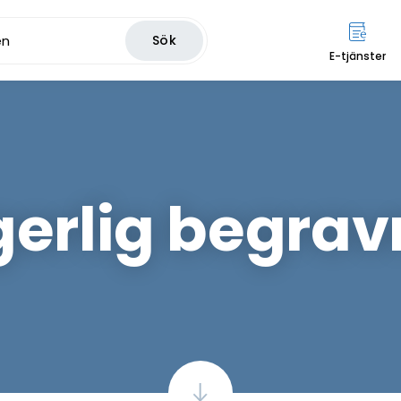
Sök
E-tjänster
gerlig begrav