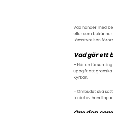
Vad händer med beg
eller som bekänner s
Länsstyrelsen föror
Vad gör ett
– När en församlin
uppgift att granska 
Kyrkan.
– Ombudet ska sätta
ta del av handling
Om den som dö