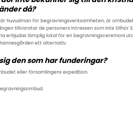
händer då?
g är huvudman för begravningsverksamheten, är ombudets
ngen tillvaratar de personers intressen som inte tillhör
nna erbjudas lämplig lokal för en begravningsceremoni uta
hannesgården ett alternativ.
sig den som har funderingar?
mbudet eller församlingens expedition.
 begravningsombud.