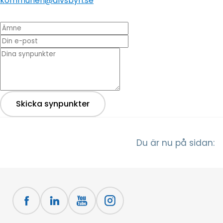
kommunen@alvsbyn.se
Ämne
Din e-post
* Dina synpunkter
Skicka synpunkter
Du är nu på sidan: