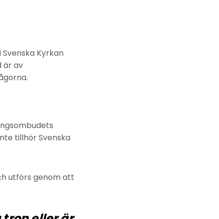
i Svenska Kyrkan
d är av
ågorna.
ningsombudets
nte tillhör Svenska
ch utförs genom att
tron eller är