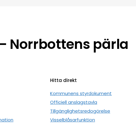
 Norrbottens pärla
Hitta direkt
n
Kommunens styrdokument
Officiell anslagstavla
Tillgänglighetsredogörelse
mation
Visselblåsarfunktion