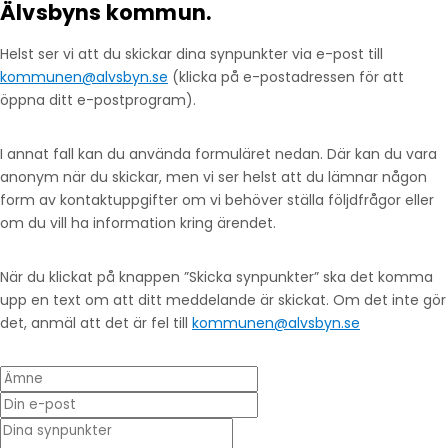
Älvsbyns kommun.
Helst ser vi att du skickar dina synpunkter via e-post till
kommunen@alvsbyn.se
(klicka på e-postadressen för att
öppna ditt e-postprogram).
I annat fall kan du använda formuläret nedan. Där kan du vara
anonym när du skickar, men vi ser helst att du lämnar någon
form av kontaktuppgifter om vi behöver ställa följdfrågor eller
om du vill ha information kring ärendet.
När du klickat på knappen ”Skicka synpunkter” ska det komma
upp en text om att ditt meddelande är skickat. Om det inte gör
det, anmäl att det är fel till
kommunen@alvsbyn.se
Ämne
Din e-post
* Dina synpunkter