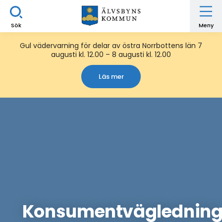
Sök
Meny
Gul vädervarning för delar av östra Norrbottens län 7
augusti kl. 12.00 – 8 augusti kl. 12.00
Läs mer
Konsumentväglednin