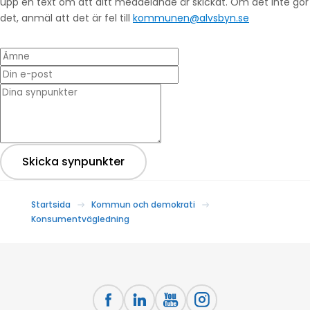
upp en text om att ditt meddelande är skickat. Om det inte gör
det, anmäl att det är fel till
kommunen@alvsbyn.se
Ämne
Din e-post
* Dina synpunkter
Skicka synpunkter
Startsida
Kommun och demokrati
Konsumentvägledning