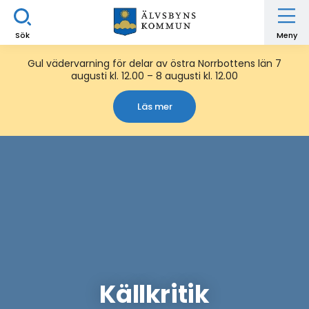
Sök
Meny
Gul vädervarning för delar av östra Norrbottens län 7
augusti kl. 12.00 – 8 augusti kl. 12.00
Läs mer
Källkritik