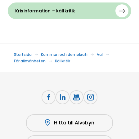
Krisinformation – källkritik
Startsida
Kommun och demokrati
Val
För allmänheten
Källkritik
Hitta till Älvsbyn