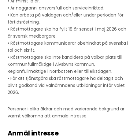
• Är minst 18 år.
• Är noggrann, ansvarsfull och serviceinriktad.
• Kan arbeta på valdagen och/eller under perioden för
förtidsröstning.
• Röstmottagare ska ha fyllt 18 år senast i maj 2026 och
är svensk medborgare.
• Röstmottagare kommunicerar obehindrat på svenska i
tal och skrift.
• Röstmottagare ska inte kandidera på valbar plats till
Kommunfullmäktige i Älvsbyns kommun,
Regionfullmäktige i Norrbotten eller till Riksdagen.
• För att tjänstgöra ska röstmottagare ha deltagit och
blivit godkänd vid valnämndens utbildningar inför valet
2026.
Personer i olika åldrar och med varierande bakgrund är
varmt välkomna att anmäla intresse.
Anmäl intresse