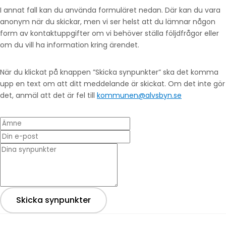
I annat fall kan du använda formuläret nedan. Där kan du vara
anonym när du skickar, men vi ser helst att du lämnar någon
form av kontaktuppgifter om vi behöver ställa följdfrågor eller
om du vill ha information kring ärendet.
När du klickat på knappen ”Skicka synpunkter” ska det komma
upp en text om att ditt meddelande är skickat. Om det inte gör
det, anmäl att det är fel till
kommunen@alvsbyn.se
Ämne
Din e-post
* Dina synpunkter
Skicka synpunkter