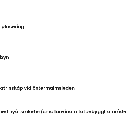
 placering
sbyn
latrinskåp vid östermalmsleden
med nyårsraketer/smällare inom tätbebyggt område