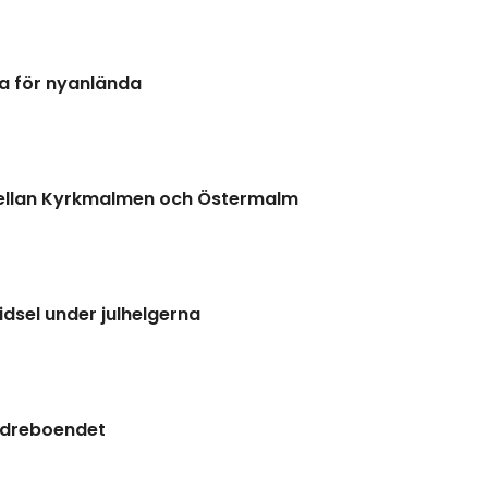
 för nyanlända
ellan Kyrkmalmen och Östermalm
idsel under julhelgerna
äldreboendet