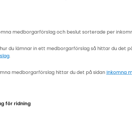
komna medborgarförslag och beslut sorterade per inkom
 hur du lämnar in ett medborgarförslag så hittar du det p
slag
.
nkomna medborgarförslag hittar du det på sidan
Inkomna m
 för ridning