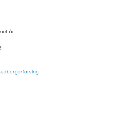
met år.
å
edborgarförslag
.