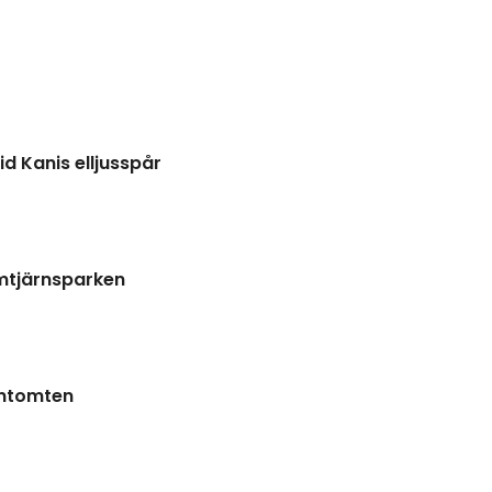
d Kanis elljusspår
mtjärnsparken
ntomten