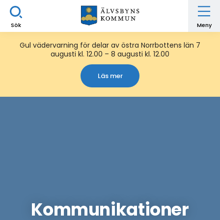
Sök
Meny
Gul vädervarning för delar av östra Norrbottens län 7
augusti kl. 12.00 – 8 augusti kl. 12.00
Läs mer
Kommunikationer