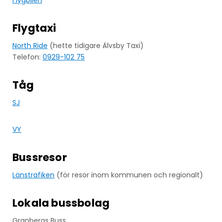
Flygtaxi
North Ride
(hette tidigare Älvsby Taxi)
Telefon:
0929-102 75
Tåg
SJ
VY
Bussresor
Länstrafiken
(för resor inom kommunen och regionalt)
Lokala bussbolag
Granbergs Buss