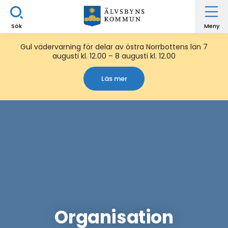
Sök
Meny
Gul vädervarning för delar av östra Norrbottens län 7
augusti kl. 12.00 – 8 augusti kl. 12.00
Läs mer
Organisation