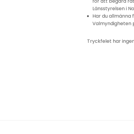
för att begära rät
Länsstyrelsen i N
Har du allmänna f
Valmyndigheten 
Tryckfelet har ingen