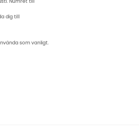
ti. Numret till
dig till
använda som vanligt.