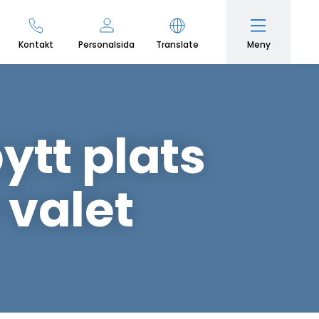
Meny
Kontakt
Personalsida
Translate
tt plats
 valet