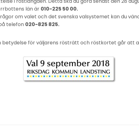
telse i röstlängden. Detta ska du göra senast den 28 augus
orrbottens län är
010-225 50 00.
rågor om valet och det svenska valsystemet kan du vända 
på telefon
020-825 825.
 betydelse för väljarens rösträtt och röstkortet går att 