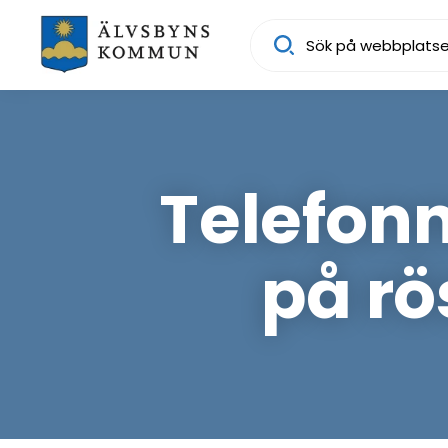
Sök
Telefon
på rö