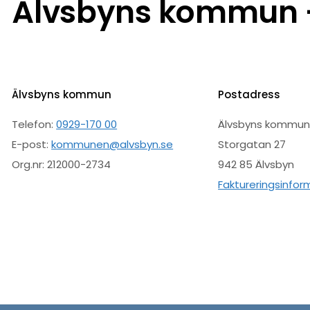
Älvsbyns kommun –
Älvsbyns kommun
Postadress
Telefon:
0929-170 00
Älvsbyns kommu
E-post:
kommunen@alvsbyn.se
Storgatan 27
Org.nr: 212000-2734
942 85 Älvsbyn
Faktureringsinfor