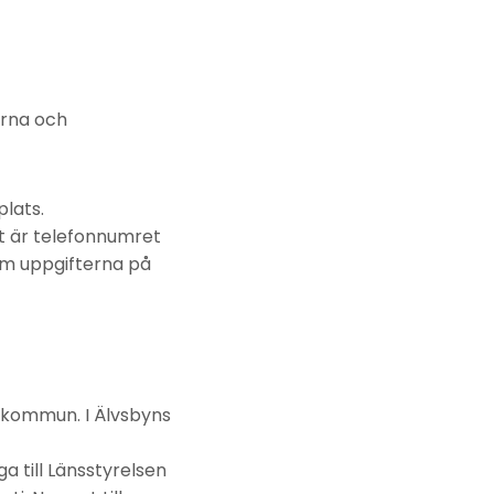
erna och
lats.
t är telefonnumret
”Om uppgifterna på
n kommun. I Älvsbyns
 till Länsstyrelsen