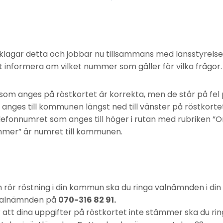
lagar detta och jobbar nu tillsammans med länsstyrels
informera om vilket nummer som gäller för vilka frågor.
m anges på röstkortet är korrekta, men de står på fel p
nges till kommunen längst ned till vänster på röstkorte
 Telefonnumret som anges till höger i rutan med rubriken 
mmer” är numret till kommunen.
 rör röstning i din kommun ska du ringa valnämnden i di
valnämnden på
070-316 82 91.
tt dina uppgifter på röstkortet inte stämmer ska du ringa