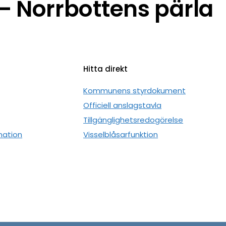
 Norrbottens pärla
Hitta direkt
n
Kommunens styrdokument
Officiell anslagstavla
Tillgänglighetsredogörelse
mation
Visselblåsarfunktion