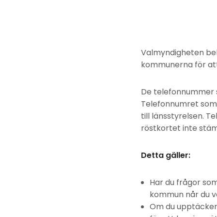
Valmyndigheten bek
kommunerna för att 
De telefonnummer so
Telefonnumret som a
till länsstyrelsen.
röstkortet inte stä
Detta gäller:
Har du frågor som
kommun når du 
Om du upptäcker a