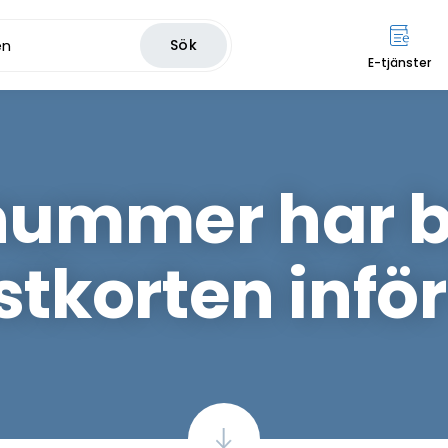
Sök
E-tjänster
nummer har by
stkorten inför