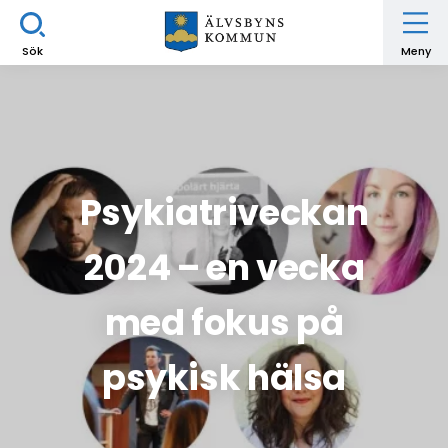
Sök
Meny
Psykiatriveckan
2024 – en vecka
med fokus på
psykisk hälsa