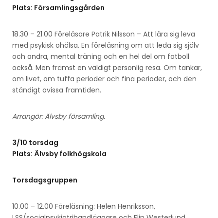
Plats: Församlingsgården
18.30 – 21.00 Föreläsare Patrik Nilsson – Att lära sig leva
med psykisk ohälsa. En föreläsning om att leda sig själv
och andra, mental träning och en hel del om fotboll
också. Men främst en väldigt personlig resa. Om tankar,
om livet, om tuffa perioder och fina perioder, och den
ständigt ovissa framtiden.
Arrangör: Älvsby församling.
3/10 torsdag
Plats: Älvsby folkhögskola
Torsdagsgruppen
10.00 – 12.00 Föreläsning: Helen Henriksson,
LSS/socialpsykiatrihandläggare och Elin Westerlund,