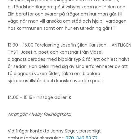
biståndshandläggare på Älvsbyns kommun. Helen och
Elin berättar och svarar på frågor om hur man går till
väga när man vill ansöka om stöd och hjälp i vardagen
hos kommunen samt om hur en utredning går till.
13.00 – 15.00 Föreläsning Josefin Şîlan Karlsson – ÄNTLIGEN
TYST, Josefin, poet och konstnär från Vidsel,
diagnosticerades med bipolär typ 2 för ett och ett halvt
år sedan. Hon delar med sig av sina erfarenheter av att
få diagnos i vuxen ålder, fakta om bipolära
sjukdomstillstånd och kanske även lite poesi.
14.00 – 15.15 Finissage Galleri K.
Arrangör: Älvsby folkhögskola.
Vid frågor kontakta Jenny Seger, personligt
ombud/anhörigkonsulent,
070-342 83 72
.