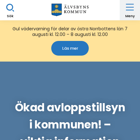
Sök
Meny
Gul vädervarning för delar av östra Norrbottens län 7
augusti kl. 12.00 – 8 augusti kl. 12.00
Läs mer
Ökad avloppstillsyn
i kommunen! –