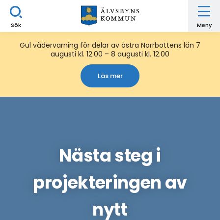
Sök
Meny
Gul vädervarning för delar av östra Norrbottens län 7
augusti kl. 12.00 – 8 augusti kl. 12.00
Läs mer
Nästa steg i
projekteringen av
nytt