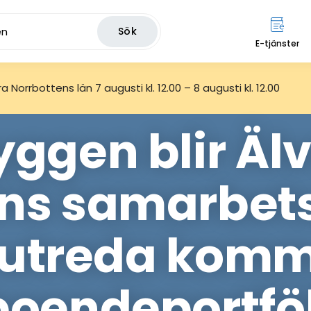
Sök
E-tjänster
 Norrbottens län 7 augusti kl. 12.00 – 8 augusti kl. 12.00
yggen blir Äl
s samarbets
t utreda ko
boendeportföl