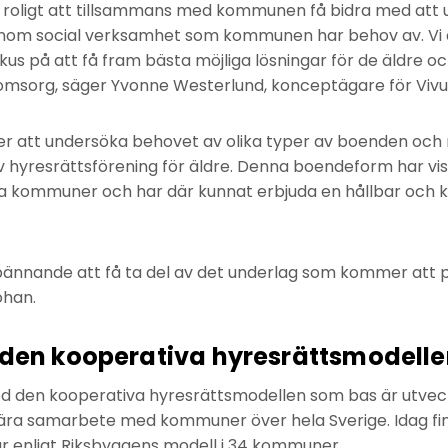
t roligt att tillsammans med kommunen få bidra med att u
inom social verksamhet som kommunen har behov av. Vi är
us på att få fram bästa möjliga lösningar för de äldre 
omsorg, säger Yvonne Westerlund, konceptägare för Viv
 att undersöka behovet av olika typer av boenden och 
 hyresrättsförening för äldre. Denna boendeform har vis
a kommuner och har där kunnat erbjuda en hållbar och k
ännande att få ta del av det underlag som kommer att p
ohan.
 den kooperativa hyresrättsmodell
den kooperativa hyresrättsmodellen som bas är utvec
 nära samarbete med kommuner över hela Sverige. Idag fi
r enligt Riksbyggens modell i 34 kommuner.