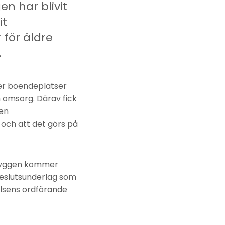
n har blivit
it
 för äldre
.
ler boendeplatser
 omsorg. Därav fick
en
och att det görs på
sbyggen kommer
eslutsunderlag som
lsens ordförande