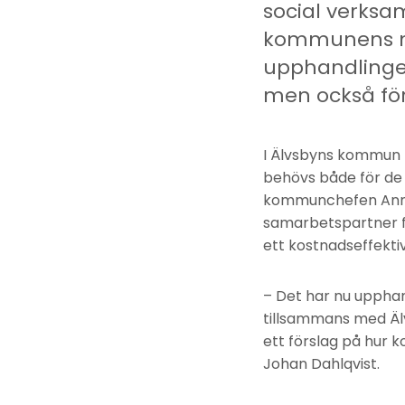
social verksa
kommunens ny
upphandlingen
men också fö
I Älvsbyns kommun f
behövs både för de
kommunchefen Anna 
samarbetspartner f
ett kostnadseffektiv
– Det har nu uppha
tillsammans med Äl
ett förslag på hur
Johan Dahlqvist.