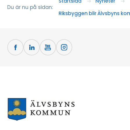
Startsida
Nyheter
Du är nu på sidan:
Riksbyggen blir Älvsbyns k