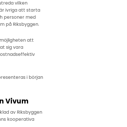
treda vilken
 ivriga att starta
och personer med
um på Riksbyggen.
möjligheten att
at sig vara
ostnadseffektiv
resenteras i början
en Vivum
klad av Riksbyggen
nns kooperativa