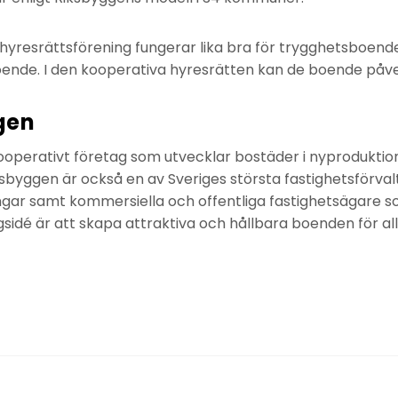
yresrättsförening fungerar lika bra för trygghetsboende,
ende. I den kooperativa hyresrätten kan de boende påve
gen
ooperativt företag som utvecklar bostäder i nyproduktio
ksbyggen är också en av Sveriges största fastighetsförva
gar samt kommersiella och offentliga fastighetsägare s
sidé är att skapa attraktiva och hållbara boenden för all