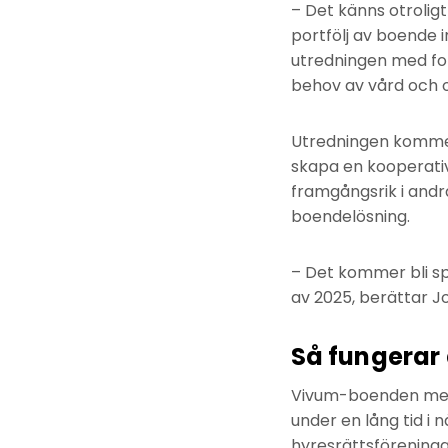
– Det känns otrolig
portfölj av boende 
utredningen med fok
behov av vård och 
Utredningen kommer
skapa en kooperativ
framgångsrik i andr
boendelösning.
– Det kommer bli sp
av 2025, berättar J
Så fungerar
Vivum-boenden med 
under en lång tid i
hyresrättsföreninga