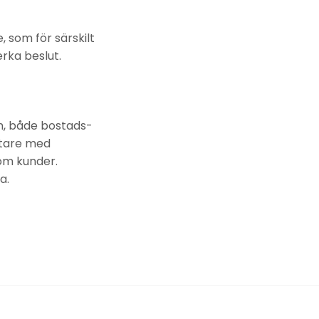
 som för särskilt
rka beslut.
n, både bostads-
ltare med
om kunder.
a.