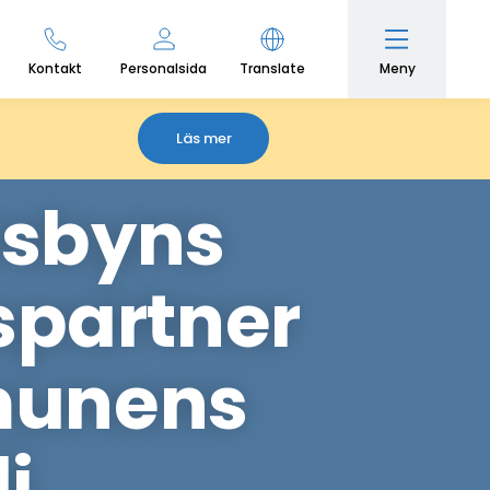
Meny
Kontakt
Personalsida
Translate
Läs mer
vsbyns
partner
mmunens
j