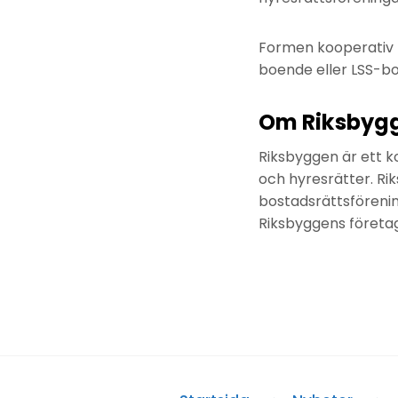
Formen kooperativ h
boende eller LSS-bo
Om Riksbyg
Riksbyggen är ett k
och hyresrätter. Ri
bostadsrättsförenin
Riksbyggens företag