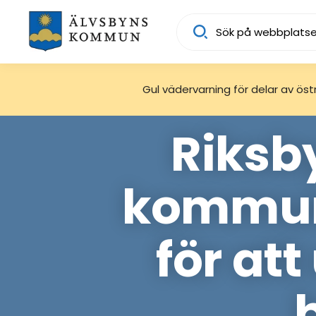
Sök
Gul vädervarning för delar av östra
Riksb
kommun
för at