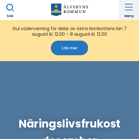
Sök
Meny
Gul vädervarning för delar av östra Norrbottens län 7
augusti kl. 12.00 – 8 augusti kl. 12.00
Läs mer
Näringslivsfrukost