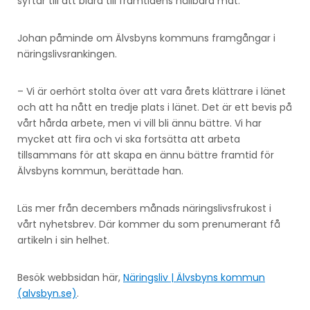
syftar till att bidra till framtidens hållbara mat.
Johan påminde om Älvsbyns kommuns framgångar i
näringslivsrankingen.
– Vi är oerhört stolta över att vara årets klättrare i länet
och att ha nått en tredje plats i länet. Det är ett bevis på
vårt hårda arbete, men vi vill bli ännu bättre. Vi har
mycket att fira och vi ska fortsätta att arbeta
tillsammans för att skapa en ännu bättre framtid för
Älvsbyns kommun, berättade han.
Läs mer från decembers månads näringslivsfrukost i
vårt nyhetsbrev. Där kommer du som prenumerant få
artikeln i sin helhet.
Besök webbsidan här,
Näringsliv | Älvsbyns kommun
(alvsbyn.se)
.