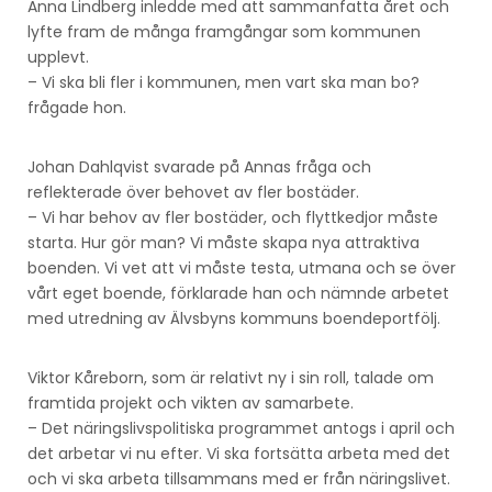
Anna Lindberg inledde med att sammanfatta året och
lyfte fram de många framgångar som kommunen
upplevt.
– Vi ska bli fler i kommunen, men vart ska man bo?
frågade hon.
Johan Dahlqvist svarade på Annas fråga och
reflekterade över behovet av fler bostäder.
– Vi har behov av fler bostäder, och flyttkedjor måste
starta. Hur gör man? Vi måste skapa nya attraktiva
boenden. Vi vet att vi måste testa, utmana och se över
vårt eget boende, förklarade han och nämnde arbetet
med utredning av Älvsbyns kommuns boendeportfölj.
Viktor Kåreborn, som är relativt ny i sin roll, talade om
framtida projekt och vikten av samarbete.
– Det näringslivspolitiska programmet antogs i april och
det arbetar vi nu efter. Vi ska fortsätta arbeta med det
och vi ska arbeta tillsammans med er från näringslivet.