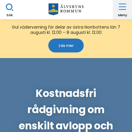
Sök
Meny
Gul vädervarning för delar av östra Norrbottens län 7
augusti kl. 12.00 – 8 augusti kl. 12.00
Läs mer
Kostnadsfri
rådgivning om
enskilt avlopp och