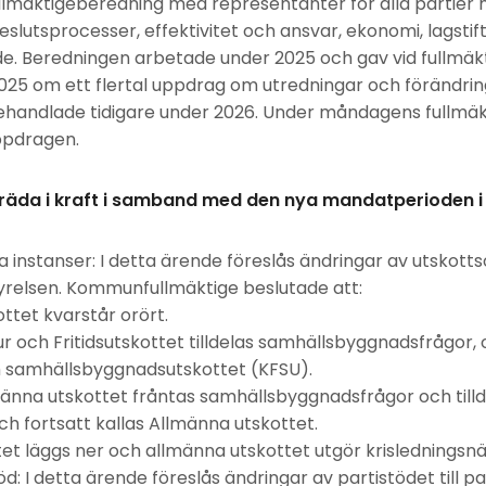
fullmäktigeberedning med representanter för alla partie
eslutsprocesser, effektivitet och ansvar, ekonomi, lagstif
e. Beredningen arbetade under 2025 och gav vid fullmä
5 om ett flertal uppdrag om utredningar och förändring
ehandlade tidigare under 2026. Under måndagens fullmäk
uppdragen.
räda i kraft i samband med den nya mandatperioden i 
ka instanser: I detta ärende föreslås ändringar av utskott
elsen. Kommunfullmäktige beslutade att:
ttet kvarstår orört.
r och Fritidsutskottet tilldelas samhällsbyggnadsfrågor,
ch samhällsbyggnadsutskottet (KFSU).
änna utskottet fråntas samhällsbyggnadsfrågor och tilld
ch fortsatt kallas Allmänna utskottet.
et läggs ner och allmänna utskottet utgör krisledningsn
d: I detta ärende föreslås ändringar av partistödet till p