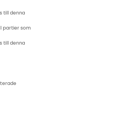
 till denna
l partier som
 till denna
nterade