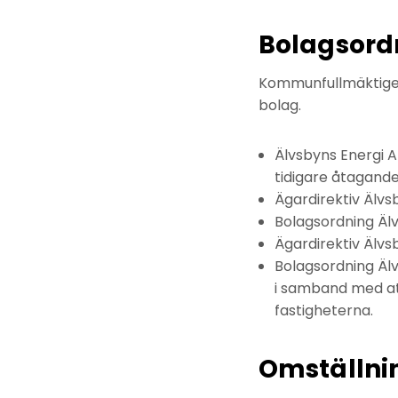
Bolagsord
Kommunfullmäktige a
bolag.
Älvsbyns Energi 
tidigare åtagande
Ägardirektiv Älvs
Bolagsordning Älv
Ägardirektiv Älv
Bolagsordning Äl
i samband med at
fastigheterna.
Omställni