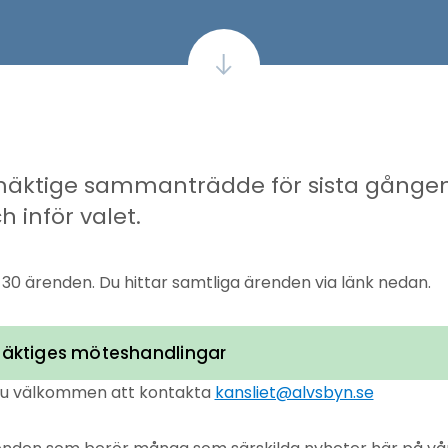
ktige sammanträdde för sista gången
inför valet.
30 ärenden. Du hittar samtliga ärenden via länk nedan.
ktiges möteshandlingar
 du välkommen att kontakta
kansliet@alvsbyn.se