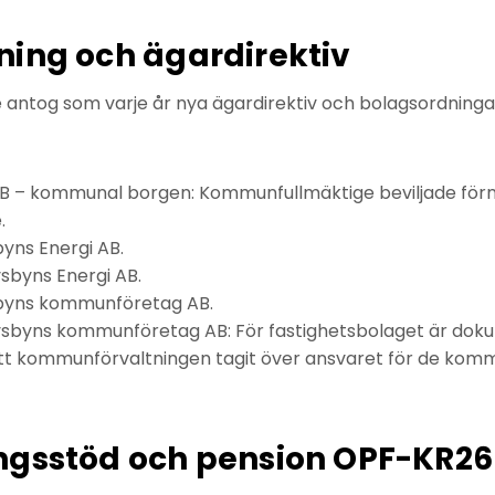
ning och ägardirektiv
ntog som varje år nya ägardirektiv och bolagsordningar
AB – kommunal borgen: Kommunfullmäktige beviljade förn
.
byns Energi AB.
sbyns Energi AB.
sbyns kommunföretag AB.
vsbyns kommunföretag AB: För fastighetsbolaget är do
t kommunförvaltningen tagit över ansvaret för de kom
ngsstöd och pension OPF-KR26