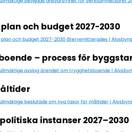
lmäktige beviljade ansvarsfrihet för verksamhetsåret 20
 plan och budget 2027-2030
k plan och budget 2027-2030 återremitterades | Älvsby
boende – process för byggstar
lmäktige avslog ärendet om trygghetsboende | Älvsb
åltider
lmäktige beslutade om nya taxor för måltider | Älvsby
politiska instanser 2027–2030