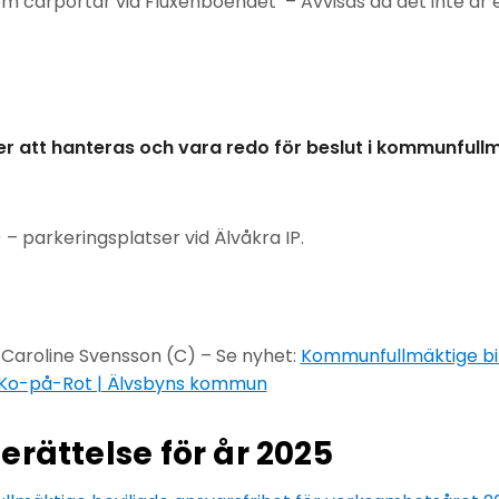
m carportar vid Fluxenboendet – Avvisas då det inte är
 att hanteras och vara redo för beslut i kommunfullm
– parkeringsplatser vid Älvåkra IP.
Caroline Svensson (C) – Se nyhet:
Kommunfullmäktige bi
 Ko-på-Rot | Älvsbyns kommun
erättelse för år 2025