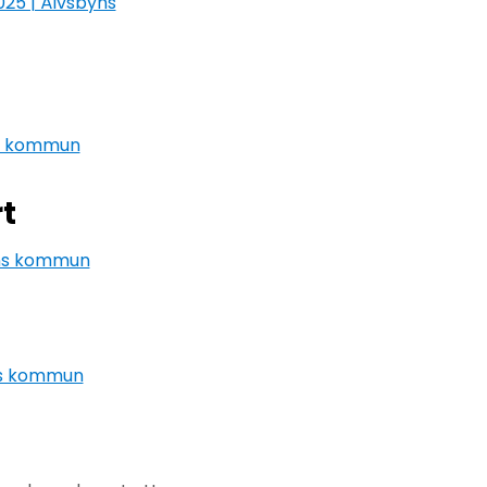
25 | Älvsbyns
ns kommun
t
yns kommun
ns kommun