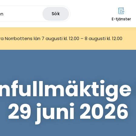
Sök
E-tjänster
 Norrbottens län 7 augusti kl. 12.00 – 8 augusti kl. 12.00
ullmäktige i
29 juni 2026