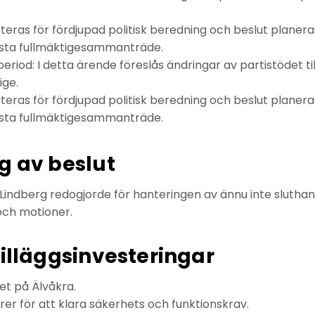
eras för fördjupad politisk beredning och beslut planeras
sta fullmäktigesammanträde.
iod: I detta ärende föreslås ändringar av partistödet til
ige.
eras för fördjupad politisk beredning och beslut planeras
sta fullmäktigesammanträde.
g av beslut
ndberg redogjorde för hanteringen av ännu inte slutha
ch motioner.
tilläggsinvesteringar
ket på Älvåkra.
r för att klara säkerhets och funktionskrav.