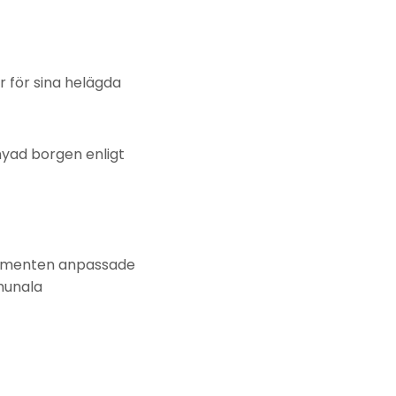
 för sina helägda
yad borgen enligt
kumenten anpassade
munala