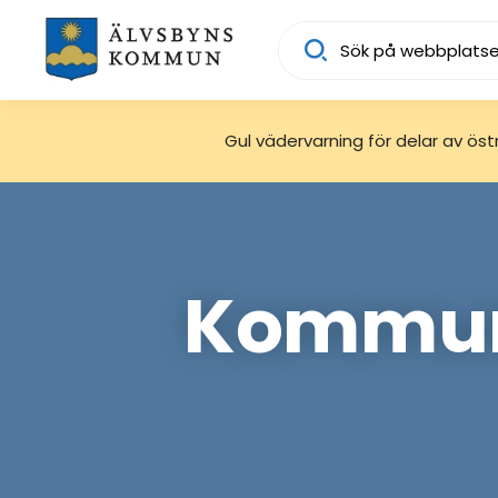
Sök
Gul vädervarning för delar av östra
Kommunf