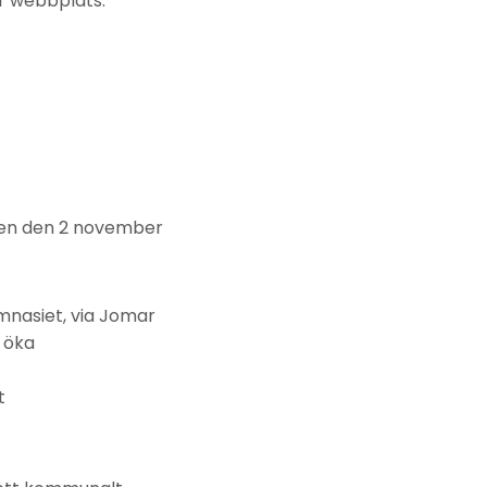
r webbplats.
sen den 2 november
mnasiet, via Jomar
 öka
t