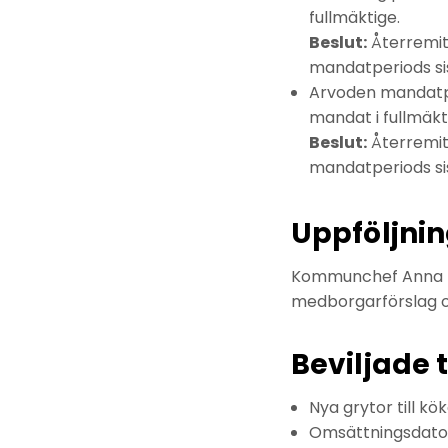
fullmäktige.
Beslut:
Återremitt
mandatperiods si
Arvoden mandatper
mandat i fullmäkt
Beslut:
Återremitt
mandatperiods si
Uppföljnin
Kommunchef Anna Li
medborgarförslag o
Beviljade 
Nya grytor till kö
Omsättningsdatore