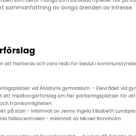
renden som berör många som särskilda nyheter här på vå
ort sammanfattning av övriga ärenden av intresse.
förslag
 att hanteras och vara redo för beslut i kommunstyrel
ringsplatser vid Älvsbyns gymnasium – Elevrådet vid gy
it ett medborgarförslag om fler parkeringsplatser för att
 och framkomligheten.
ekt på stan – Inlämnat av Jenny Ingela Elisabeth Lundqvis
amla hälsocentralen – Inlämnat av Micael Rönnholm