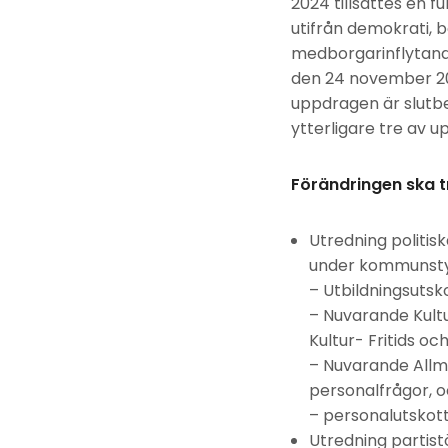
2024 tillsattes en 
utifrån demokrati, b
medborgarinflytand
den 24 november 202
uppdragen är slutb
ytterligare tre av 
Förändringen ska t
Utredning politis
under kommunstyr
– Utbildningsutsko
– Nuvarande Kultu
Kultur- Fritids o
– Nuvarande Allm
personalfrågor, o
– personalutskott
Utredning partistö