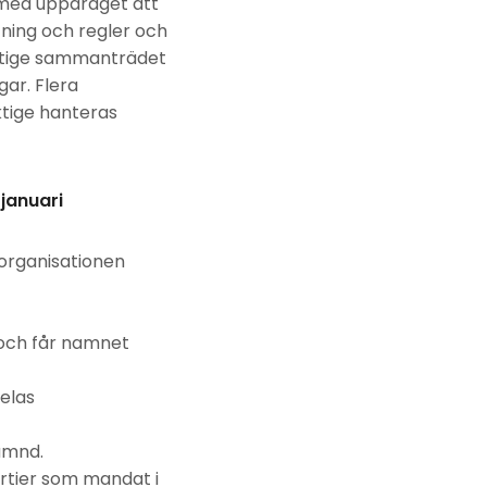
r med uppdraget att
tning och regler och
ktige sammanträdet
ar. Flera
tige hanteras
januari
sorganisationen
 och får namnet
elas
ämnd.
artier som mandat i