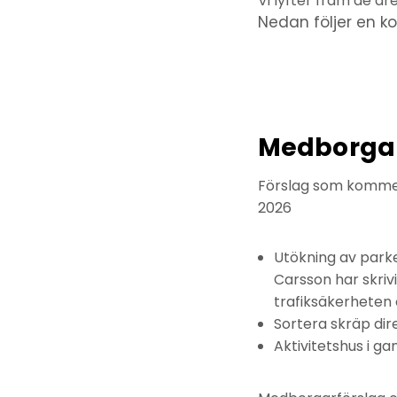
Vi lyfter fram de ä
Nedan följer en k
Medborgar
Förslag som kommer
2026
Utökning av parke
Carsson har skriv
trafiksäkerheten
Sortera skräp dir
Aktivitetshus i g