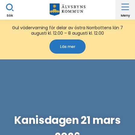
Sök
Meny
Gul vädervarning för delar av östra Norrbottens län 7
augusti kl. 12.00 – 8 augusti kl. 12.00
Läs mer
Kanisdagen 21 mars