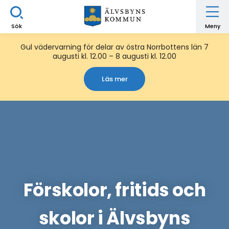
Sök
Meny
Gul vädervarning för delar av östra Norrbottens län 7
augusti kl. 12.00 – 8 augusti kl. 12.00
Läs mer
Förskolor, fritids och
skolor i Älvsbyns