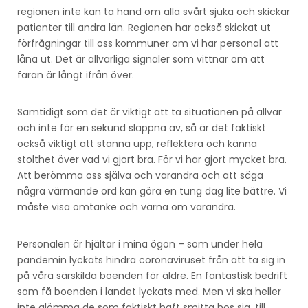
regionen inte kan ta hand om alla svårt sjuka och skickar
patienter till andra län. Regionen har också skickat ut
förfrågningar till oss kommuner om vi har personal att
låna ut. Det är allvarliga signaler som vittnar om att
faran är långt ifrån över.
Samtidigt som det är viktigt att ta situationen på allvar
och inte för en sekund slappna av, så är det faktiskt
också viktigt att stanna upp, reflektera och känna
stolthet över vad vi gjort bra. För vi har gjort mycket bra.
Att berömma oss själva och varandra och att säga
några värmande ord kan göra en tung dag lite bättre. Vi
måste visa omtanke och värna om varandra.
Personalen är hjältar i mina ögon – som under hela
pandemin lyckats hindra coronaviruset från att ta sig in
på våra särskilda boenden för äldre. En fantastisk bedrift
som få boenden i landet lyckats med. Men vi ska heller
inte glömma de som faktiskt haft smitta hos sig, till