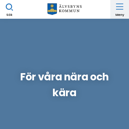
Sök
Meny
För våra nära och
kära