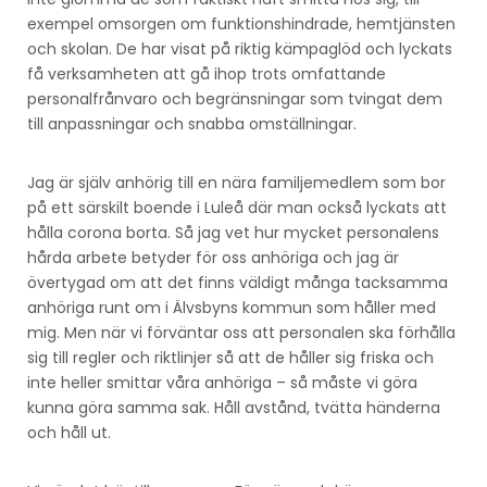
exempel omsorgen om funktionshindrade, hemtjänsten
och skolan. De har visat på riktig kämpaglöd och lyckats
få verksamheten att gå ihop trots omfattande
personalfrånvaro och begränsningar som tvingat dem
till anpassningar och snabba omställningar.
Jag är själv anhörig till en nära familjemedlem som bor
på ett särskilt boende i Luleå där man också lyckats att
hålla corona borta. Så jag vet hur mycket personalens
hårda arbete betyder för oss anhöriga och jag är
övertygad om att det finns väldigt många tacksamma
anhöriga runt om i Älvsbyns kommun som håller med
mig. Men när vi förväntar oss att personalen ska förhålla
sig till regler och riktlinjer så att de håller sig friska och
inte heller smittar våra anhöriga – så måste vi göra
kunna göra samma sak. Håll avstånd, tvätta händerna
och håll ut.