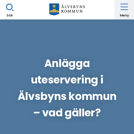
Sök
Meny
Anlägga
uteservering i
Älvsbyns kommun
– vad gäller?