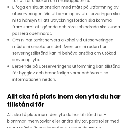
tas ut för ansökan om markupplåtelse.
Bifoga en situationsplan med mått på utformning av
uteserveringen. Vid utformning av uteserveringen ska
ni ta hänsyn till att utryckningsfordon ska komma
fram samt att gående och rörelsehindrade ska kunna
passera obehindrat.
Om ni har tänkt servera alkohol vid uteserveringen
måste ni ansöka om det. Även om ni redan har
serveringstillstånd kan ni behöva ansöka om utökad
serveringsyta.
Beroende på uteserveringens utformning kan tillstånd
för bygglov och brandfarliga varor behövas – se
informationen nedan.
Allt ska få plats inom den yta du har
tillstånd för
Allt ska få plats inom den yta du har tillstånd för –
blommor, menytavlor eller andra skyltar, parasoller med
mera måste finnas innanför uteserveringsytan.