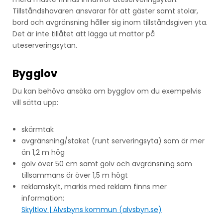
Tillståndshavaren ansvarar för att gäster samt stolar,
bord och avgränsning håller sig inom tillståndsgiven yta.
Det är inte tillåtet att lägga ut mattor på
uteserveringsytan.
Bygglov
Du kan behöva ansöka om bygglov om du exempelvis
vill sätta upp:
skärmtak
avgränsning/staket (runt serveringsyta) som är mer
än 1,2 m hög
golv över 50 cm samt golv och avgränsning som
tillsammans är över 1,5 m högt
reklamskylt, markis med reklam finns mer
information:
Skyltlov | Älvsbyns kommun (alvsbyn.se)