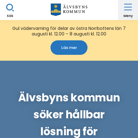
Sök
Meny
Gul vädervarning för delar av östra Norrbottens län 7
augusti kl. 12.00 – 8 augusti kl. 12.00
Läs mer
Älvsbyns kommun
söker hållbar
lösning för