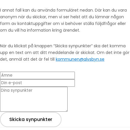
I annat fall kan du använda formuläret nedan. Där kan du vara
anonym när du skickar, men vi ser helst att du lämnar någon
form av kontaktuppgifter om vi behöver ställa följdfrågor eller
om du vill ha information kring ärendet.
När du klickat på knappen ”Skicka synpunkter” ska det komma
upp en text om att ditt meddelande är skickat. Om det inte gör
det, anmäl att det är fel till
kommunen@alvsbyn.se
Ämne
Din e-post
* Dina synpunkter
Skicka synpunkter