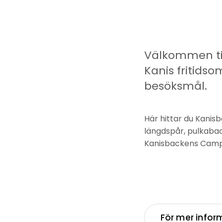
Välkommen til
Kanis fritid
besöksmål.
Här hittar du Kanis
längdspår, pulkaba
Kanisbackens Camp
För mer infor