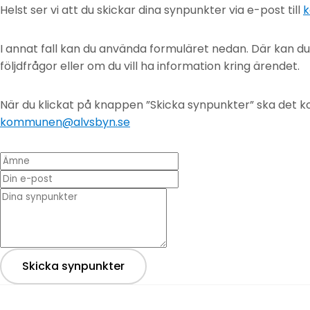
Helst ser vi att du skickar dina synpunkter via e-post till
k
I annat fall kan du använda formuläret nedan. Där kan d
följdfrågor eller om du vill ha information kring ärendet.
När du klickat på knappen ”Skicka synpunkter” ska det ko
kommunen@alvsbyn.se
Ämne
Din e-post
* Dina synpunkter
Skicka synpunkter