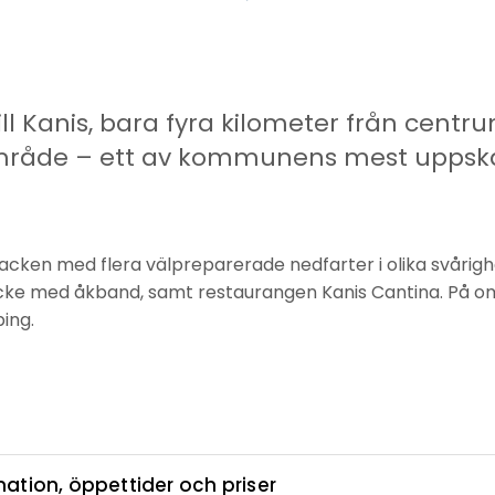
l Kanis, bara fyra kilometer från centru
sområde – ett av kommunens mest uppsk
backen med flera välpreparerade nedfarter i olika svårig
cke med åkband, samt restaurangen Kanis Cantina. På om
ing.
mation, öppettider och priser