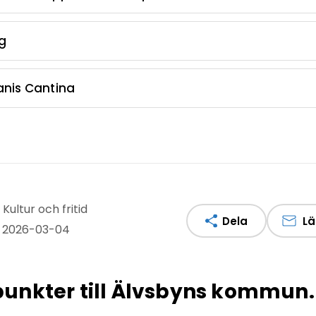
g
anis Cantina
Kultur och fritid
Dela
Lä
: 2026-03-04
npunkter till Älvsbyns kommun.