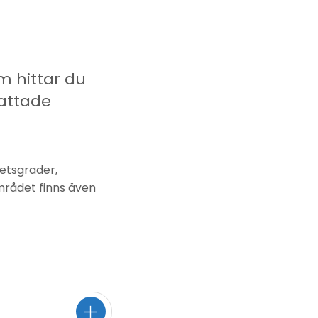
m hittar du
attade
hetsgrader,
rådet finns även