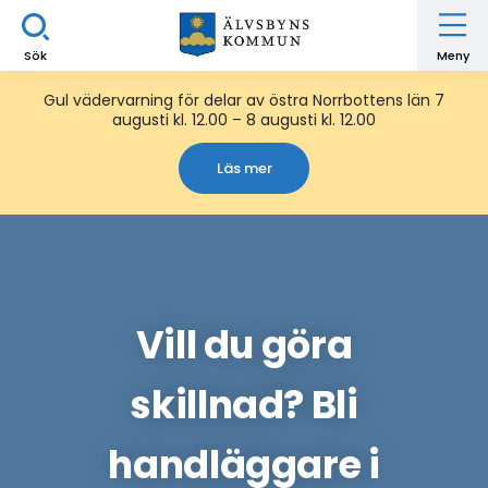
Sök
Meny
Gul vädervarning för delar av östra Norrbottens län 7
augusti kl. 12.00 – 8 augusti kl. 12.00
Läs mer
Vill du göra
skillnad? Bli
handläggare i