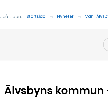
Startsida
Nyheter
Vän i Älvs
u på sidan:
Älvsbyns kommun –