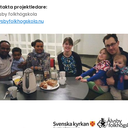
takta projektledare:
vsby folkhögskola
vsbyfolkhogskola.nu