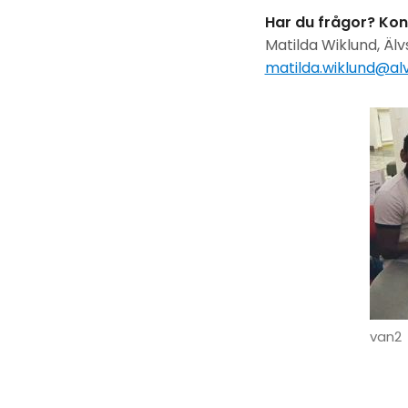
Har du frågor? Kon
Matilda Wiklund, Äl
matilda.wiklund@al
van2