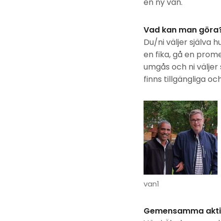
en ny vän.
Vad kan man göra
Du/ni väljer själva h
en fika, gå en prom
umgås och ni väljer s
finns tillgängliga o
van1
Gemensamma aktiv