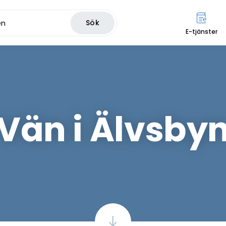
Sök
E-tjänster
Vän i Älvsby