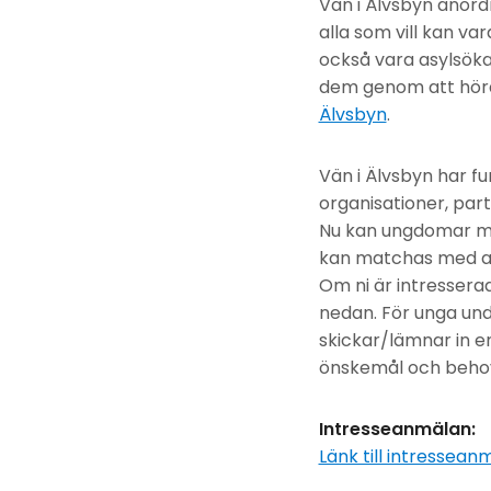
Vän i Älvsbyn anord
alla som vill kan v
också vara asylsök
dem genom att höra 
Älvsbyn
.
Vän i Älvsbyn har fu
organisationer, part
Nu kan ungdomar mel
kan matchas med and
Om ni är intressera
nedan. För unga und
skickar/lämnar in 
önskemål och beho
Intresseanmälan:
Länk till intressean