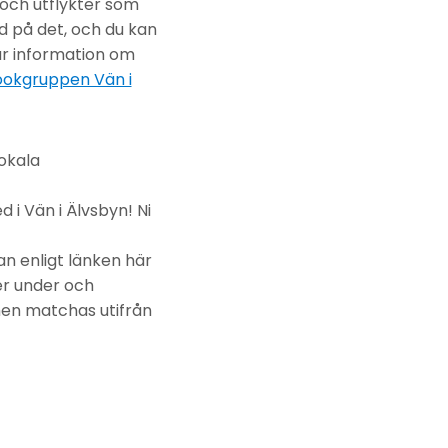
 och utflykter som
d på det, och du kan
r information om
okgruppen Vän i
lokala
i Vän i Älvsbyn! Ni
an enligt länken här
er under och
en matchas utifrån