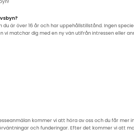
byn!
Älvsbyn?
u är över 16 år och har uppehållstillstånd. Ingen speciell
 vi matchar dig med en ny vän utifrån intressen eller an
ntresseanmälan kommer vi att höra av oss och du får mer i
rväntningar och funderingar. Efter det kommer vi att m