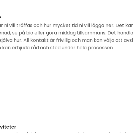
?
ur ni vill träffas och hur mycket tid ni vill lägga ner. Det ka
enad, se på bio eller göra middag tillsammans. Det handl
jälva hur. All kontakt är frivillig och man kan välja att avsl
ch kan erbjuda råd och stöd under hela processen.
iteter