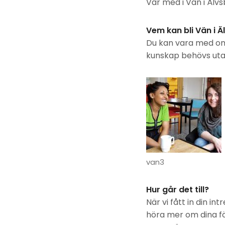
Var med i Vän i Älvs
Vem kan bli Vän i 
Du kan vara med om d
kunskap behövs utan
van3
Hur går det till?
När vi fått in din i
höra mer om dina fö