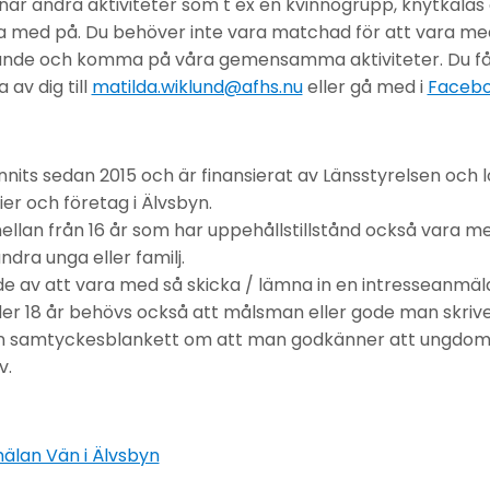
nar andra aktiviteter som t ex en kvinnogrupp, knytkalas
ara med på. Du behöver inte vara matchad för att vara me
ande och komma på våra gemensamma aktiviteter. Du få
av dig till
matilda.wiklund@afhs.nu
eller gå med i
Facebo
nnits sedan 2015 och är finansierat av Länsstyrelsen och 
ier och företag i Älvsbyn.
lan från 16 år som har uppehållstillstånd också vara med 
ra unga eller familj.
de av att vara med så skicka / lämna in en intresseanmäl
er 18 år behövs också att målsman eller gode man skriv
en samtyckesblankett om att man godkänner att ungdom
v.
mälan Vän i Älvsbyn