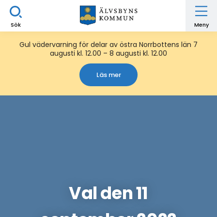
Sök
Meny
Gul vädervarning för delar av östra Norrbottens län 7
augusti kl. 12.00 – 8 augusti kl. 12.00
Läs mer
Val den 11