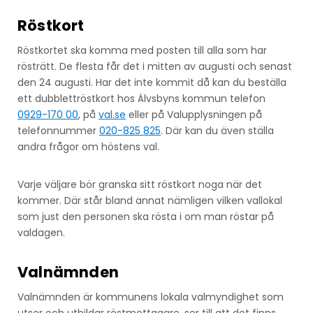
Röstkort
Röstkortet ska komma med posten till alla som har
rösträtt. De flesta får det i mitten av augusti och senast
den 24 augusti. Har det inte kommit då kan du beställa
ett dubblettröstkort hos Älvsbyns kommun telefon
0929-170 00
, på
val.se
eller på Valupplysningen på
telefonnummer
020-825 825
. Där kan du även ställa
andra frågor om höstens val.
Varje väljare bör granska sitt röstkort noga när det
kommer. Där står bland annat nämligen vilken vallokal
som just den personen ska rösta i om man röstar på
valdagen.
Valnämnden
Valnämnden är kommunens lokala valmyndighet som
utser och utbildar röstmottagare, ser till att det finns