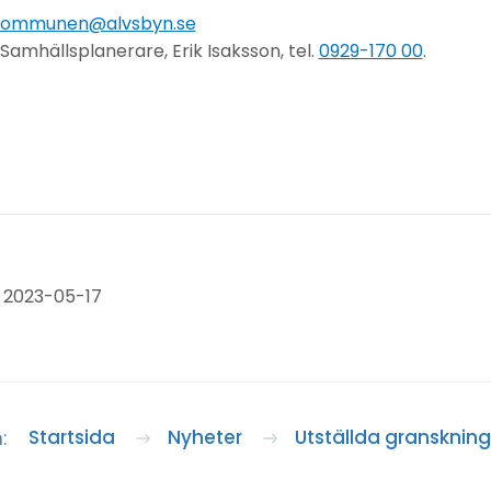
kommunen@alvsbyn.se
amhällsplanerare, Erik Isaksson, tel.
0929-170 00
.
 2023-05-17
Startsida
Nyheter
Utställda gransknin
: