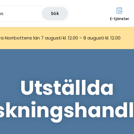
Sök
E-tjänster
 Norrbottens län 7 augusti kl. 12.00 – 8 augusti kl. 12.00
Utställda
skningshandl