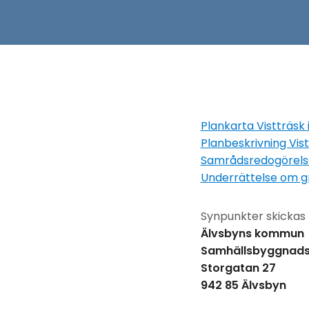
Plankarta Vistträsk
Planbeskrivning Vis
Samrådsredogörelse
Underrättelse om gr
Synpunkter skickas ti
Älvsbyns kommun
Samhällsbyggnads
Storgatan 27
942 85 Älvsbyn