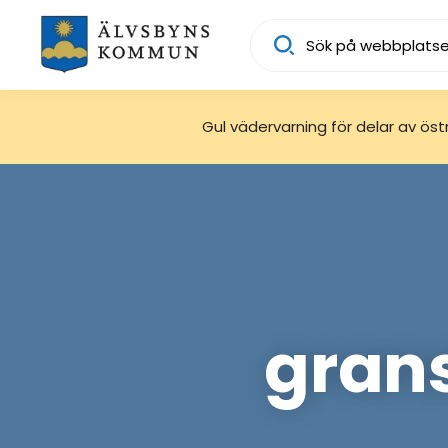
Sök
Gul vädervarning för delar av östra
gran