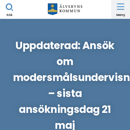
Sök
Meny
Uppdaterad: Ansök
om
modersmålsundervisn
– sista
ansökningsdag 21
maj