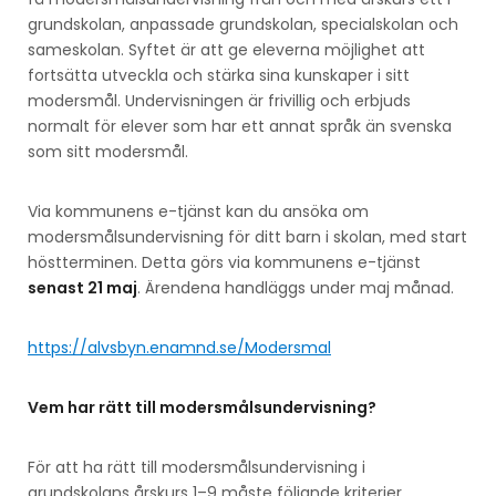
grundskolan, anpassade grundskolan, specialskolan och
sameskolan. Syftet är att ge eleverna möjlighet att
fortsätta utveckla och stärka sina kunskaper i sitt
modersmål. Undervisningen är frivillig och erbjuds
normalt för elever som har ett annat språk än svenska
som sitt modersmål.
Via kommunens e-tjänst kan du ansöka om
modersmålsundervisning för ditt barn i skolan, med start
höstterminen. Detta görs via kommunens e-tjänst
senast 21 maj
. Ärendena handläggs under maj månad.
https://alvsbyn.enamnd.se/Modersmal
Vem har rätt till modersmålsundervisning?
För att ha rätt till modersmålsundervisning i
grundskolans årskurs 1–9 måste följande kriterier