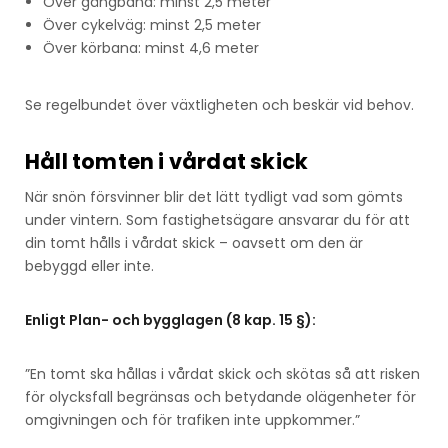
Över gångbana: minst 2,5 meter
Över cykelväg: minst 2,5 meter
Över körbana: minst 4,6 meter
Se regelbundet över växtligheten och beskär vid behov.
Håll tomten i vårdat skick
När snön försvinner blir det lätt tydligt vad som gömts
under vintern. Som fastighetsägare ansvarar du för att
din tomt hålls i vårdat skick – oavsett om den är
bebyggd eller inte.
Enligt Plan- och bygglagen (8 kap. 15 §):
”En tomt ska hållas i vårdat skick och skötas så att risken
för olycksfall begränsas och betydande olägenheter för
omgivningen och för trafiken inte uppkommer.”