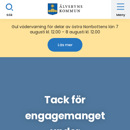
Sök
Meny
Gul vädervarning för delar av östra Norrbottens län 7
augusti kl. 12.00 – 8 augusti kl. 12.00
Läs mer
Tack för
engagemanget