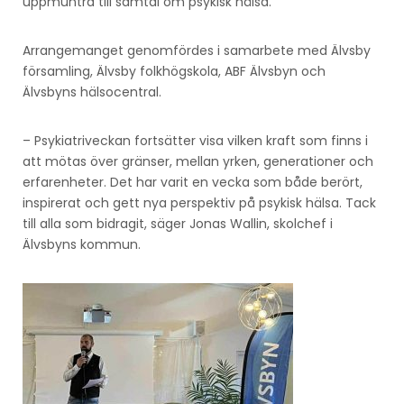
uppmuntra till samtal om psykisk hälsa.
Arrangemanget genomfördes i samarbete med Älvsby
församling, Älvsby folkhögskola, ABF Älvsbyn och
Älvsbyns hälsocentral.
– Psykiatriveckan fortsätter visa vilken kraft som finns i
att mötas över gränser, mellan yrken, generationer och
erfarenheter. Det har varit en vecka som både berört,
inspirerat och gett nya perspektiv på psykisk hälsa. Tack
till alla som bidragit, säger Jonas Wallin, skolchef i
Älvsbyns kommun.