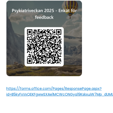
https://forms.office.com/Pages/ResponsePage.aspx?
id=B5kyFxVxQEKFgwwSXAe1MCWcONGya19KskxuiW7Mp_dUM