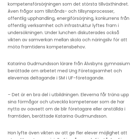
kompetensförsörjningen som det största tillväxthindret.
Även frågor som tillstånds- och tillsynsprocesser,
offentlig upphandling, energiförsörjning, konkurrens från
offentlig verksamhet och infrastruktur lyftes fram i
undersökningen. Under lunchen diskuterades också
vikten av samverkan mellan skola och näringsliv för att
möta framtidens kompetensbehov.
Katarina Gudmundsson lärare från Älvsbyns gymnasium
berättade om arbetet med Ung Företagsamhet och
elevernas deltagande i SM i UF-företagande.
– Det är en bra del i utbildningen. Eleverna får träna upp
sina förmågor och utveckla kompetenser som de har
nytta av oavsett om de blir företagare eller anställda i
framtiden, berättade Katarina Gudmundsson.
Hon lyfte även vikten av att ge fler elever möjlighet att