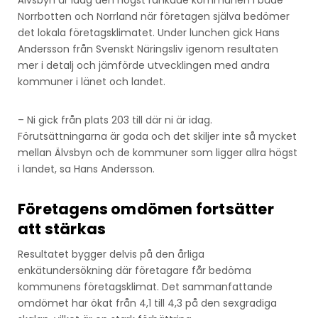
Älvsbyn är idag den högst rankade kommunen i både
Norrbotten och Norrland när företagen själva bedömer
det lokala företagsklimatet. Under lunchen gick Hans
Andersson från Svenskt Näringsliv igenom resultaten
mer i detalj och jämförde utvecklingen med andra
kommuner i länet och landet.
– Ni gick från plats 203 till där ni är idag.
Förutsättningarna är goda och det skiljer inte så mycket
mellan Älvsbyn och de kommuner som ligger allra högst
i landet, sa Hans Andersson.
Företagens omdömen fortsätter
att stärkas
Resultatet bygger delvis på den årliga
enkätundersökning där företagare får bedöma
kommunens företagsklimat. Det sammanfattande
omdömet har ökat från 4,1 till 4,3 på den sexgradiga