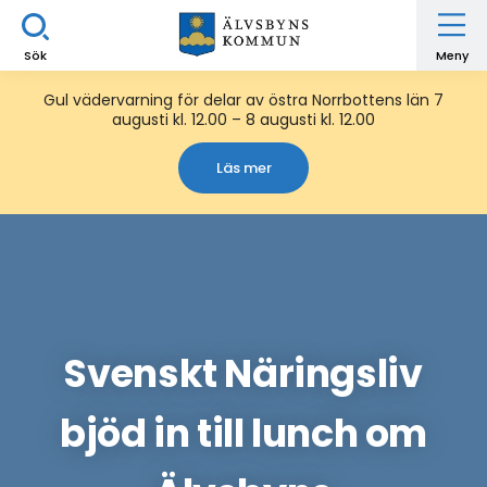
Sök
Meny
Gul vädervarning för delar av östra Norrbottens län 7
augusti kl. 12.00 – 8 augusti kl. 12.00
Läs mer
Svenskt Näringsliv
bjöd in till lunch om