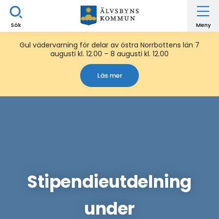
Sök
Meny
Gul vädervarning för delar av östra Norrbottens län 7
augusti kl. 12.00 – 8 augusti kl. 12.00
Läs mer
Stipendieutdelning
under