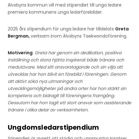
Älvsbyns kommun vill med stipendiet till unga ledare
premiera kommunens unga ledarförebilder.
2025 års stipendium för unga ledare har tilldelats
Greta
Bergman,
verksam inom Älvsbyns Taekwondoförening.
Motivering
:
Greta har genom sin dedikation, positiva
inställning och stora hjärta inspirerat både tränare och
medutövare. Med sitt ansvarstagande och sin vilja att
utvecklas har hon blivit en förebild i föreningen. Genom
att aktivt söka nya utmaningar och
utvecklingsmöjligheter på andra orter har hon stärkt sin
kompetens och bidragit till föreningens framgång.
Dessutom har hon tagit ett stort ansvar som assisterande
tränare i olika delar av verksamheten.
Ungdomsledarstipendium
Stipendiet är avsett att stödja och uppmuntra insatser