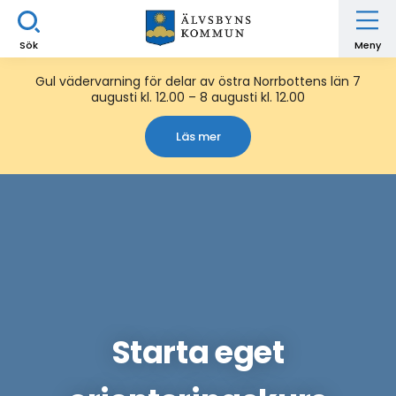
Sök
Meny
Gul vädervarning för delar av östra Norrbottens län 7
augusti kl. 12.00 – 8 augusti kl. 12.00
Läs mer
Starta eget