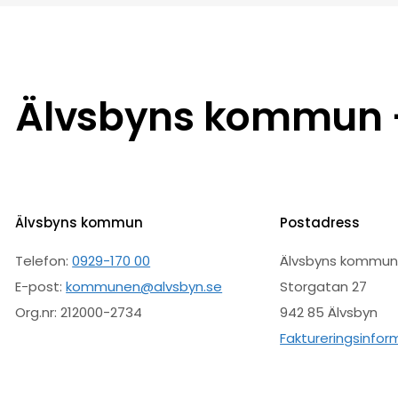
Älvsbyns kommun –
Älvsbyns kommun
Postadress
Telefon:
0929-170 00
Älvsbyns kommu
E-post:
kommunen@alvsbyn.se
Storgatan 27
Org.nr: 212000-2734
942 85 Älvsbyn
Faktureringsinfor