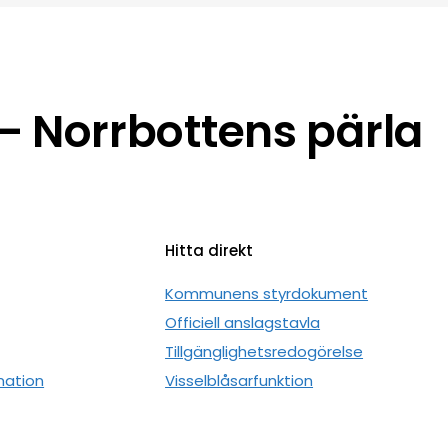
 Norrbottens pärla
Hitta direkt
n
Kommunens styrdokument
Officiell anslagstavla
Tillgänglighetsredogörelse
mation
Visselblåsarfunktion