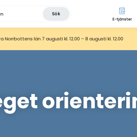
Sök
E-tjänster
 Norrbottens län 7 augusti kl. 12.00 – 8 augusti kl. 12.00
eget orienter