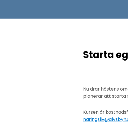
Starta eg
Nu drar höstens omgå
planerar att starta 
Kursen är kostnadsfr
naringsliv@alvsbyn.