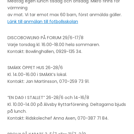
Medtag egen lunch tisdag och onsdag. Mikro finns för
värmning
av mat. Vi tar emot max 60 barn, först anmälda gäller.
Länk till anmälan till fotbollsskolan
DISCOBOWLING PÅ FORUM 29/6-17/8
Varje torsdag kl. 16.00-18.00 hela sommaren.
Kontakt: Bowlinghallen, 0929-135 34.
SMÄKK ÖPPET HUS 26-28/6
Kl. 14.00-16.00 i SMÄKK’s lokal.
Kontakt: Jan Martinsson, 070-259 73 91.
”EN DAG I STALLET” 26-28/6 och 14-16/8
Kl. 10.00-14.00 på Älvsby Ryttarförening. Deltagarna bjuds
på lunch.
Kontakt: Ridskolechef Anna Axen, 070-387 71 84.