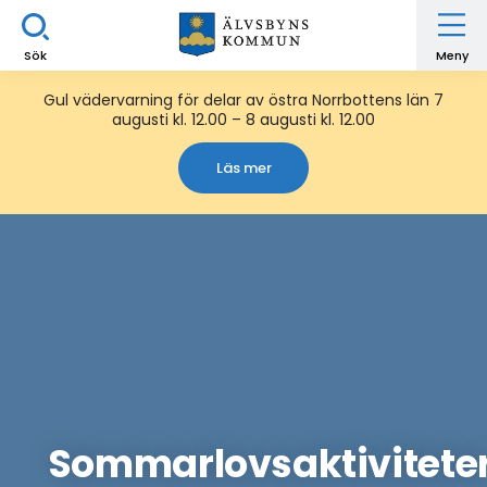
Sök
Meny
Gul vädervarning för delar av östra Norrbottens län 7
augusti kl. 12.00 – 8 augusti kl. 12.00
Läs mer
Sommarlovsaktivitete