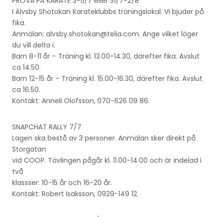
PROVA PÅ KARATE 3-5/7 eller 31/7-2/8
I Älvsby Shotokan Karateklubbs träningslokal. Vi bjuder på
fika.
Anmälan: alvsby.shotokan@telia.com. Ange vilket läger
du vill delta i.
Barn 8-11 år – Träning kl. 13.00-14.30, därefter fika. Avslut
ca 14.50.
Barn 12-15 år – Träning kl. 15.00-16.30, därefter fika. Avslut
ca 16.50.
Kontakt: Anneli Olofsson, 070-626 09 86.
SNAPCHAT RALLY 7/7
Lagen ska bestå av 3 personer. Anmälan sker direkt på
Storgatan
vid COOP. Tävlingen pågår kl. 11.00-14.00 och är indelad i
två
klassser: 10-15 år och 16-20 år.
Kontakt: Robert Isaksson, 0929-149 12.