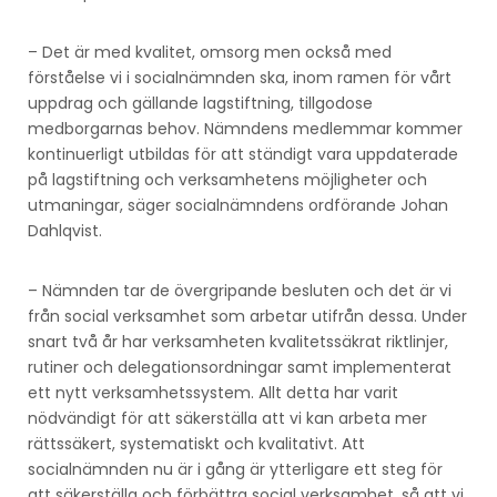
– Det är med kvalitet, omsorg men också med
förståelse vi i socialnämnden ska, inom ramen för vårt
uppdrag och gällande lagstiftning, tillgodose
medborgarnas behov. Nämndens medlemmar kommer
kontinuerligt utbildas för att ständigt vara uppdaterade
på lagstiftning och verksamhetens möjligheter och
utmaningar, säger socialnämndens ordförande Johan
Dahlqvist.
– Nämnden tar de övergripande besluten och det är vi
från social verksamhet som arbetar utifrån dessa. Under
snart två år har verksamheten kvalitetssäkrat riktlinjer,
rutiner och delegationsordningar samt implementerat
ett nytt verksamhetssystem. Allt detta har varit
nödvändigt för att säkerställa att vi kan arbeta mer
rättssäkert, systematiskt och kvalitativt. Att
socialnämnden nu är i gång är ytterligare ett steg för
att säkerställa och förbättra social verksamhet, så att vi