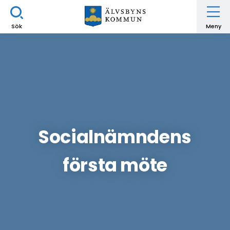
Sök
Meny
Socialnämndens
första möte