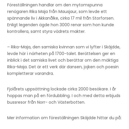
Föreställningen handlar om den mytomspunna
renägaren Rika Maja från Mausjaur, som levde ett
spännande liv i Akkanålke, cirka 17 mil från Storforsen.
Enligt legenden ägde hon 3000 renar som hon kunde
kontrollera, samt styra vädrets makter.
– Rika-Maja, den samiska kvinnan som vi lyfter i Skájdde,
levde här i närheten på 1700-talet. Berättelsen ger en
inblick i det samiska livet och berättar om den mäktiga
Rika-Maja. Det är ett verk där dansen, jojken och poesin
kompletterar varandra.
Fjolårets uppsättning lockade cirka 2000 besökare. I år
hoppas man på en fördubbling. I och med detta erbjuds
bussresor från Norr- och Västerbotten.
Mer information om föreställningen Skájdde hittar du på: