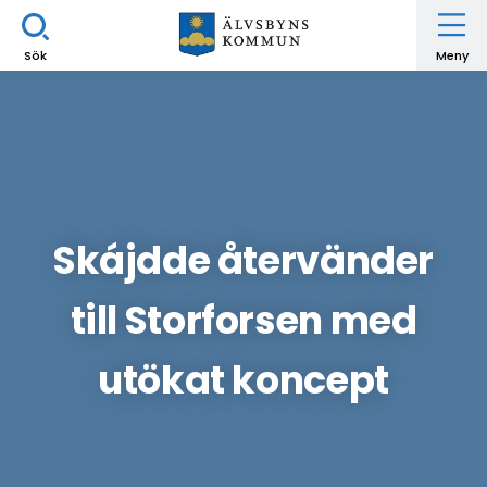
Sök
Meny
Skájdde återvänder
till Storforsen med
utökat koncept