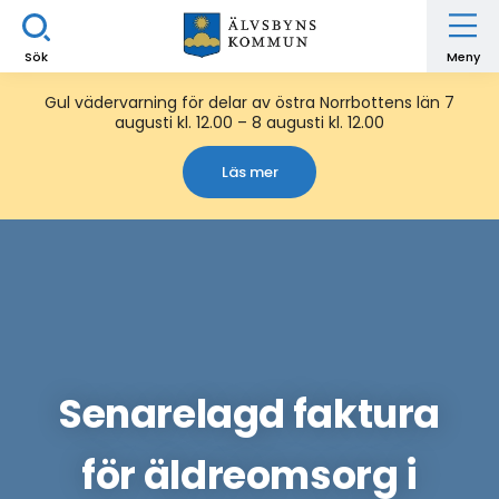
Sök
Meny
Gul vädervarning för delar av östra Norrbottens län 7
augusti kl. 12.00 – 8 augusti kl. 12.00
Läs mer
Senarelagd faktura
för äldreomsorg i