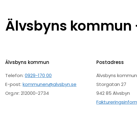
Älvsbyns kommun –
Älvsbyns kommun
Postadress
Telefon:
0929-170 00
Älvsbyns kommu
E-post:
kommunen@alvsbyn.se
Storgatan 27
Org.nr: 212000-2734
942 85 Älvsbyn
Faktureringsinfor