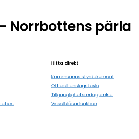
 Norrbottens pärla
Hitta direkt
n
Kommunens styrdokument
Officiell anslagstavla
Tillgänglighetsredogörelse
mation
Visselblåsarfunktion