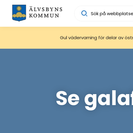
Sök
Gul vädervarning för delar av östra
Se gala