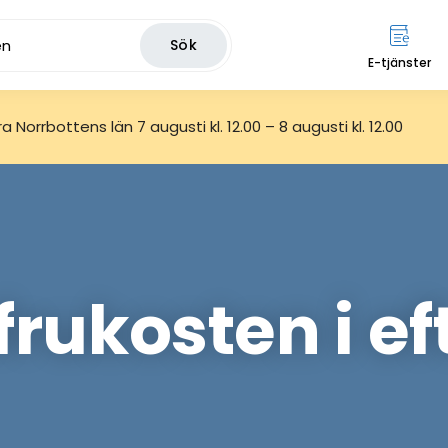
Sök
E-tjänster
 Norrbottens län 7 augusti kl. 12.00 – 8 augusti kl. 12.00
frukosten i e