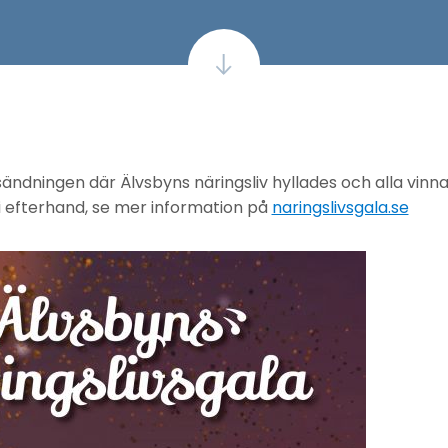
ändningen där Älvsbyns näringsliv hyllades och alla vinn
i efterhand, se mer information på
naringslivsgala.se