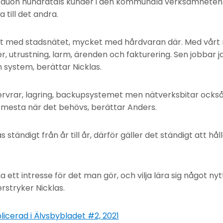
 duon hundratals kunder i den kommunala verksamheten
 till det andra.
t med stadsnätet, mycket med hårdvaran där. Med vårt 
, utrustning, larm, ärenden och fakturering. Sen jobbar j
 system, berättar Nicklas.
ervrar, lagring, backupsystemet men nätverksbitar ocks
t mesta när det behövs, berättar Anders.
 ständigt från år till år, därför gäller det ständigt att hål
ha ett intresse för det man gör, och vilja lära sig något ny
erstryker Nicklas.
licerad i Älvsbybladet #2, 2021