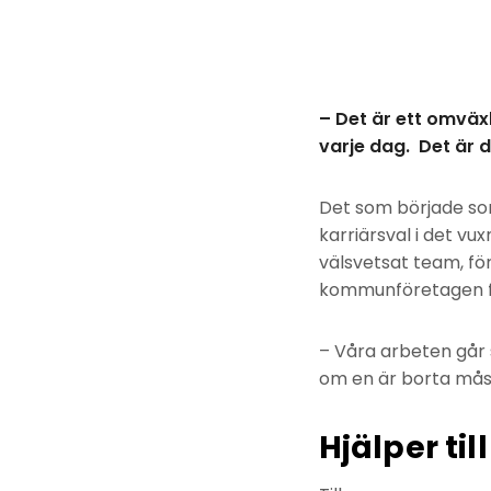
– Det är ett omväx
varje dag. Det är 
Det som började som
karriärsval i det vu
välsvetsat team, för
kommunföretagen f
– Våra arbeten går s
om en är borta måst
Hjälper til