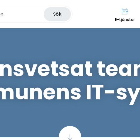
Sök
E-tjänster
svetsat team
unens IT-s