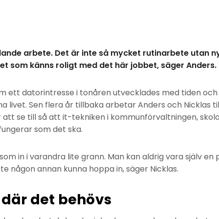
lande arbete. Det är inte så mycket rutinarbete utan 
det som känns roligt med det här jobbet, säger Anders.
 ett datorintresse i tonåren utvecklades med tiden och 
xna livet. Sen flera år tillbaka arbetar Anders och Nicklas
 att se till så att it-tekniken i kommunförvaltningen, sko
ungerar som det ska.
om in i varandra lite grann. Man kan aldrig vara själv en p
e någon annan kunna hoppa in, säger Nicklas.
l där det behövs