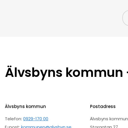
Älvsbyns kommun –
Älvsbyns kommun
Postadress
Telefon:
0929-170 00
Älvsbyns kommu
E-post:
kommunen@alvsbyn.se
Storgatan 27