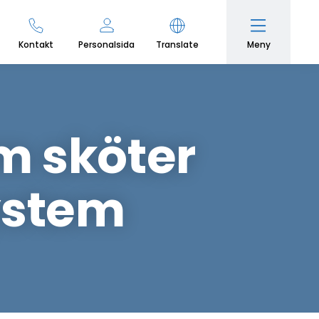
Meny
Kontakt
Personalsida
Translate
 sköter
ystem