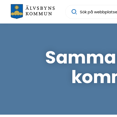
Sök
Samman
komm