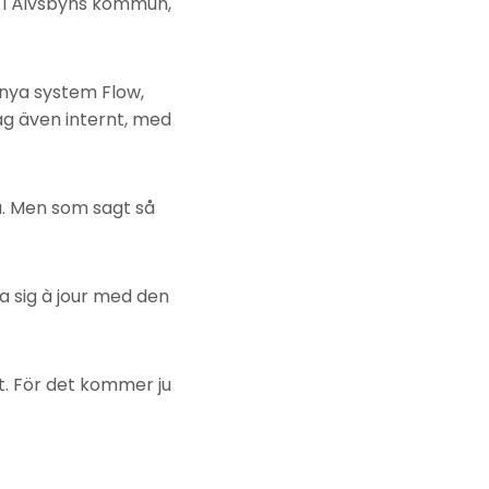
 i Älvsbyns kommun,
nya system Flow,
ag även internt, med
å. Men som sagt så
la sig à jour med den
tt. För det kommer ju