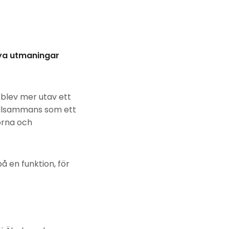
nya utmaningar
blev mer utav ett
 tillsammans som ett
lorna och
å en funktion, för