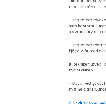
Tillsammans servar
med allt från det ena
– Jag jobbar mycke
som hanterar kunder
servrar, nätverk och
– Jag jobbar med s
hjälps vi åt med de
It-tekniken utvecklas
nya tekniken.
– Det är viktigt att 
nytt hela tiden, und
Artikeln är även pub