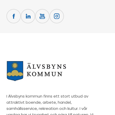
I Älvsbyns kommun finns ett stort utbud av
attraktivt boende, arbete, handel,
samhällsservice, rekreation och kultur. I vår
vardag har vi trygghet och nära till naturen. Vi