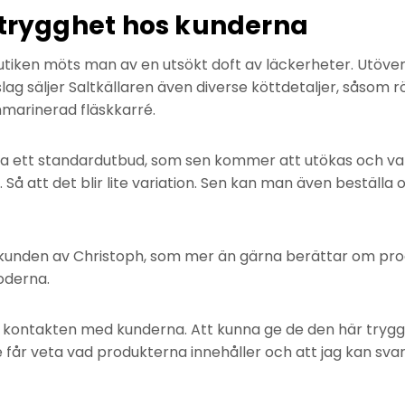
 trygghet hos kunderna
butiken möts man av en utsökt doft av läckerheter. Utöver 
lag säljer Saltkällaren även diverse köttdetaljer, såsom rö
marinerad fläskkarré.
a ett standardutbud, som sen kommer att utökas och va
. Så att det blir lite variation. Sen kan man även beställa
s kunden av Christoph, som mer än gärna berättar om pr
oderna.
är kontakten med kunderna. Att kunna ge de den här tryggh
 får veta vad produkterna innehåller och att jag kan sva