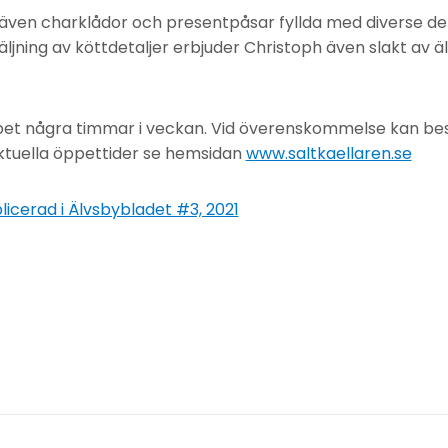
även charklådor och presentpåsar fyllda med diverse del
äljning av köttdetaljer erbjuder Christoph även slakt av äl
ppet några timmar i veckan. Vid överenskommelse kan be
ktuella öppettider se hemsidan
www.saltkaellaren.se
licerad i Älvsbybladet #3, 2021