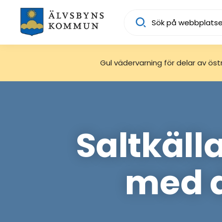
Sök
Gul vädervarning för delar av östra
Saltkälla
med d