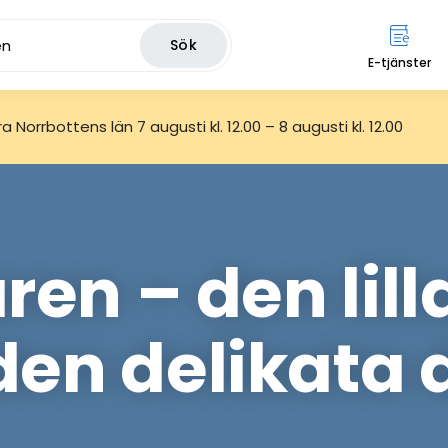
Sök
E-tjänster
 Norrbottens län 7 augusti kl. 12.00 – 8 augusti kl. 12.00
ren – den lil
en delikata 