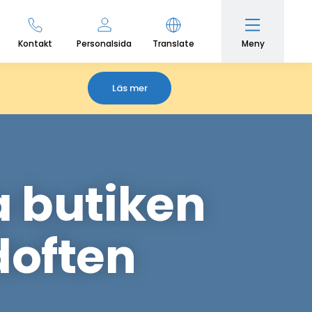
Meny
Kontakt
Personalsida
Translate
Läs mer
la butiken
doften