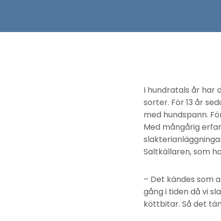
I hundratals år har d
sorter. För 13 år sed
med hundspann. För e
Med mångårig erfare
slakterianläggninga
Saltkällaren, som han
– Det kändes som att
gång i tiden då vi s
köttbitar. Så det tän