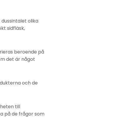
dussintalet olika
kt sidfläsk,
rieras beroende på
 om det är något
odukterna och de
eten till
ra på de frågor som