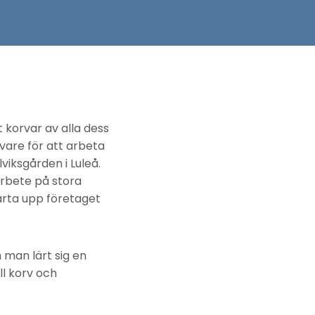
t korvar av alla dess
livare för att arbeta
viksgården i Luleå.
arbete på stora
arta upp företaget
m man lärt sig en
ll korv och