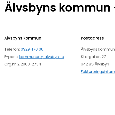
Älvsbyns kommun –
Älvsbyns kommun
Postadress
Telefon:
0929-170 00
Älvsbyns kommu
E-post:
kommunen@alvsbyn.se
Storgatan 27
Org.nr: 212000-2734
942 85 Älvsbyn
Faktureringsinfor