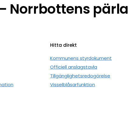
 Norrbottens pärla
Hitta direkt
n
Kommunens styrdokument
Officiell anslagstavla
Tillgänglighetsredogörelse
mation
Visselblåsarfunktion