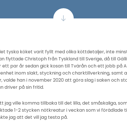
et tyska köket varit fyllt med olika köttdetaljer, inte mins
an flyttade Christoph från Tyskland till Sverige, då till Gäl
tt par år sedan gick kosan till Tvärån och ett jobb på Al
nhet inom slakt, styckning och charktillverkning, samt 
r, valde han i november 2020 att göra slag i saken och st
 driver på sin fritid.
 jag ville komma tillbaka till det lilla, det småskaliga, so
laktade 1-2 stycken nötkreatur i veckan som vi förädlade ti
kte jag att det vill jag testa på.