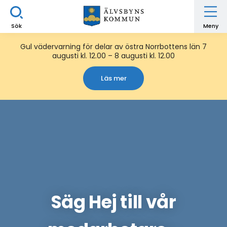
Sök
Meny
Gul vädervarning för delar av östra Norrbottens län 7
augusti kl. 12.00 – 8 augusti kl. 12.00
Läs mer
Säg Hej till vår