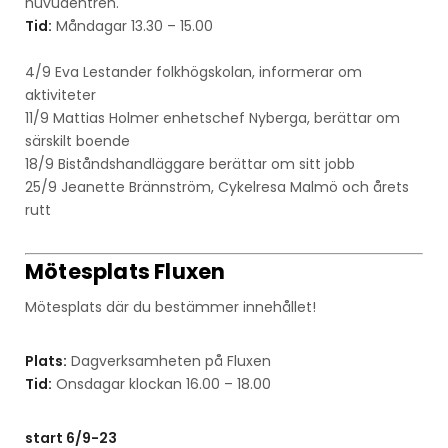
huvudentrén.
Tid:
Måndagar 13.30 – 15.00
4/9 Eva Lestander folkhögskolan, informerar om
aktiviteter
11/9 Mattias Holmer enhetschef Nyberga, berättar om
särskilt boende
18/9 Biståndshandläggare berättar om sitt jobb
25/9 Jeanette Brännström, Cykelresa Malmö och årets
rutt
Mötesplats Fluxen
Mötesplats där du bestämmer innehållet!
P
lats:
Dagverksamheten på
Fluxen
Tid:
Onsdagar
klockan 16.00 – 18.00
start
6/9-23