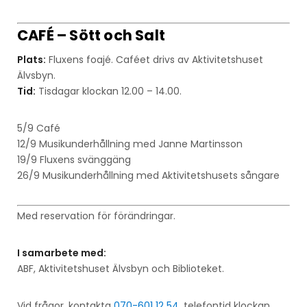
CAFÉ – Sött och Salt
Plats:
Fluxens
foajé. Caféet drivs av Aktivitetshuset
Älvsbyn.
Tid:
Tisdagar klockan 12.00 – 14.00
.
5/9 Café
12/9 Musikunderhållning med Janne Martinsson
19/9 Fluxens svänggäng
26/9 Musikunderhållning med Aktivitetshusets sångare
Med reservation för förändringar.
I samarbete med:
ABF, Aktivitetshuset Älvsbyn och Biblioteket.
Vid frågor, kontakta
070-601 12 54
, telefontid klockan