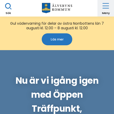
Sök
Meny
Gul vädervarning för delar av östra Norrbottens län 7
augusti kl. 12.00 – 8 augusti kl. 12.00
Läs mer
Nu är vi igång igen
med Öppen
Träffpunkt,